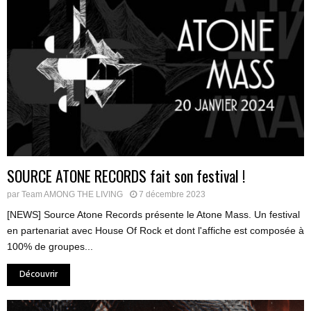
SOURCE ATONE RECORDS fait son festival !
par
Team AMONG THE LIVING
7 décembre 2023
[NEWS] Source Atone Records présente le Atone Mass. Un festival
en partenariat avec House Of Rock et dont l'affiche est composée à
100% de groupes...
Découvrir