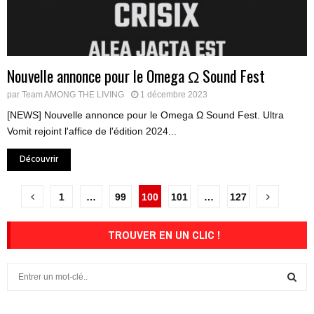
Nouvelle annonce pour le Omega Ω Sound Fest
par
Team AMONG THE LIVING
1 décembre 2023
[NEWS] Nouvelle annonce pour le Omega Ω Sound Fest. Ultra
Vomit rejoint l'affice de l'édition 2024...
Découvrir
Pagination
1
…
99
100
101
…
127
des
TROUVER EN UN CLIC !
publications
S
e
a
S