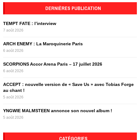
r
c
DERNIÈRES PUBLICATION
E
h
f
A
TEMPT FATE : l’interview
o
7 août 2026
r
R
:
ARCH ENEMY : La Maroquinerie Paris
C
6 août 2026
H
SCORPIONS Accor Arena Paris – 17 juillet 2026
6 août 2026
ACCEPT : nouvelle version de « Save Us » avec Tobias Forge
au chant !
5 août 2026
YNGWIE MALMSTEEN annonce son nouvel album !
5 août 2026
CATÉGORIES