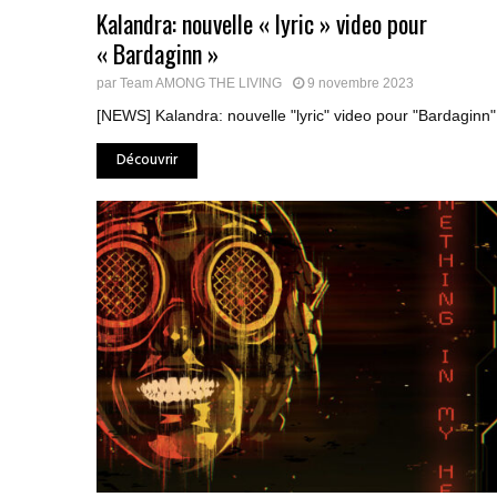
Kalandra: nouvelle « lyric » video pour
« Bardaginn »
par
Team AMONG THE LIVING
9 novembre 2023
[NEWS] Kalandra: nouvelle "lyric" video pour "Bardaginn".
Découvrir