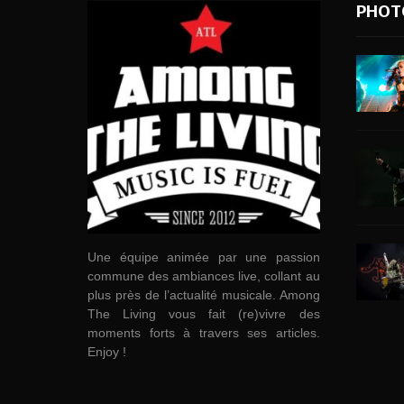
PHOT
Une équipe animée par une passion
commune des ambiances live, collant au
plus près de l’actualité musicale. Among
The Living vous fait (re)vivre des
moments forts à travers ses articles.
Enjoy !