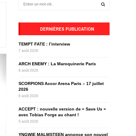
S
e
a
S
r
c
DERNIÈRES PUBLICATION
E
h
f
A
TEMPT FATE : l’interview
o
7 août 2026
r
R
:
ARCH ENEMY : La Maroquinerie Paris
C
6 août 2026
H
SCORPIONS Accor Arena Paris – 17 juillet
2026
6 août 2026
ACCEPT : nouvelle version de « Save Us »
avec Tobias Forge au chant !
5 août 2026
YNGWIE MALMSTEEN annonce son nouvel