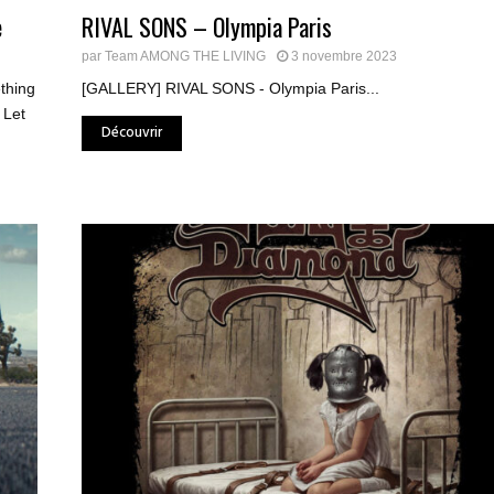
e
RIVAL SONS – Olympia Paris
par
Team AMONG THE LIVING
3 novembre 2023
thing
[GALLERY] RIVAL SONS - Olympia Paris...
 Let
Découvrir