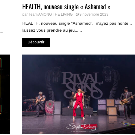
HEALTH, nouveau single « Ashamed »
par
Team AMONG THE LIVING
9 novembre 2023
HEALTH, nouveau single "Ashamed".. n'ayez pas honte...
laissez vous prendre au jeu......
..
Découvrir