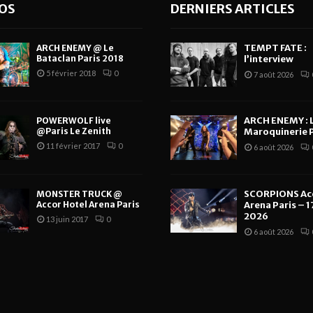
OS
DERNIERS ARTICLES
TEMPT FATE :
ARCH ENEMY @ Le
Bataclan Paris 2018
l’interview
5 février 2018
0
7 août 2026
ARCH ENEMY : 
POWERWOLF live
@Paris Le Zenith
Maroquinerie P
11 février 2017
0
6 août 2026
SCORPIONS Ac
MONSTER TRUCK @
Accor Hotel Arena Paris
Arena Paris – 17
2026
13 juin 2017
0
6 août 2026