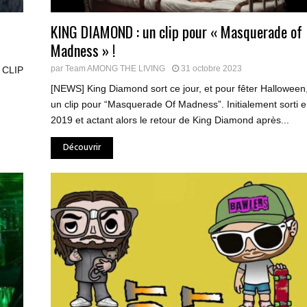
KING DIAMOND : un clip pour « Masquerade of
Madness » !
par
Team AMONG THE LIVING
31 octobre 2023
 CLIP
[NEWS] King Diamond sort ce jour, et pour fêter Halloween
un clip pour “Masquerade Of Madness”. Initialement sorti 
2019 et actant alors le retour de King Diamond après...
Découvrir