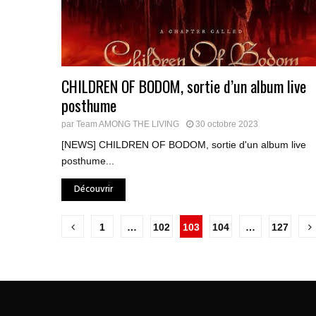
CHILDREN OF BODOM, sortie d’un album live
posthume
par
Team AMONG THE LIVING
30 octobre 2023
[NEWS] CHILDREN OF BODOM, sortie d'un album live
posthume...
Découvrir
Pagination
1
…
102
103
104
…
127
des
publications