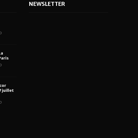
NEWSLETTER
0
La
aris
0
cor
 juillet
0