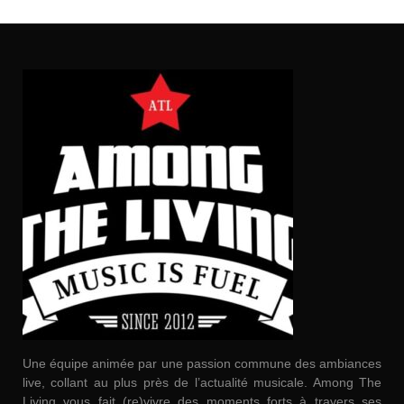
Une équipe animée par une passion commune des ambiances
live, collant au plus près de l’actualité musicale. Among The
Living vous fait (re)vivre des moments forts à travers ses