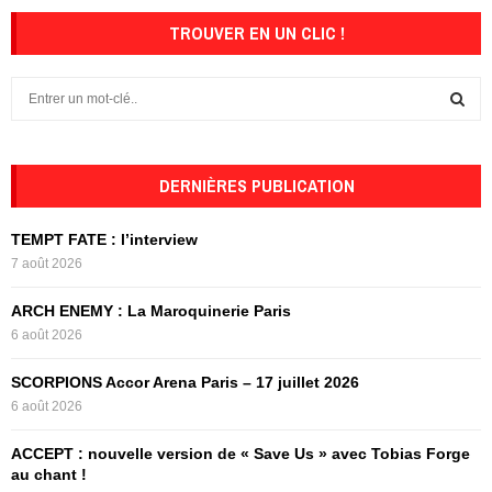
TROUVER EN UN CLIC !
S
e
a
S
r
c
DERNIÈRES PUBLICATION
E
h
f
A
TEMPT FATE : l’interview
o
7 août 2026
r
R
:
ARCH ENEMY : La Maroquinerie Paris
C
6 août 2026
H
SCORPIONS Accor Arena Paris – 17 juillet 2026
6 août 2026
ACCEPT : nouvelle version de « Save Us » avec Tobias Forge
au chant !