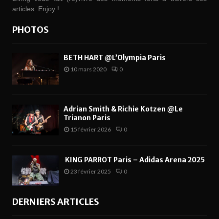
articles. Enjoy !
PHOTOS
BETH HART @L’Olympia Paris
10 mars 2020
0
Adrian Smith & Richie Kotzen @Le
Trianon Paris
15 février 2026
0
KING PARROT Paris – Adidas Arena 2025
23 février 2025
0
DERNIERS ARTICLES