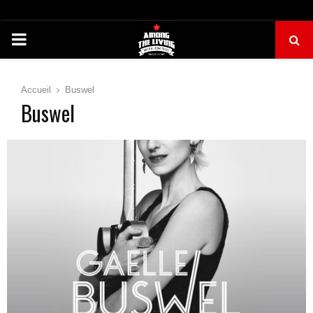
PRIMARY
MENU
Accueil
Buswel
Buswel