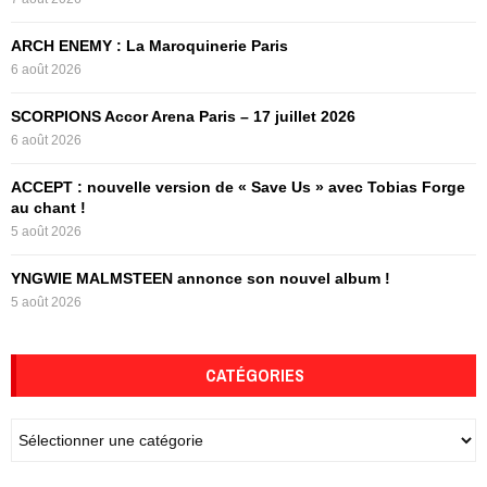
r
R
:
ARCH ENEMY : La Maroquinerie Paris
C
6 août 2026
H
SCORPIONS Accor Arena Paris – 17 juillet 2026
6 août 2026
ACCEPT : nouvelle version de « Save Us » avec Tobias Forge
au chant !
5 août 2026
YNGWIE MALMSTEEN annonce son nouvel album !
5 août 2026
CATÉGORIES