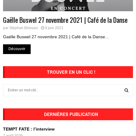
Gaëlle Buswel 27 novembre 2021 | Café de la Danse
par
Stephan Birlouez
9 juin 2021
Gaëlle Buswel 27 novembre 2021 | Café de la Danse...
Découvrir
TROUVER EN UN CLIC !
S
e
a
S
r
c
DERNIÈRES PUBLICATION
E
h
f
A
TEMPT FATE : l’interview
o
7 août 2026