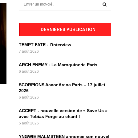
S
e
a
S
r
c
DERNIÈRES PUBLICATION
E
h
f
A
TEMPT FATE : l’interview
o
7 août 2026
r
R
:
ARCH ENEMY : La Maroquinerie Paris
C
6 août 2026
H
SCORPIONS Accor Arena Paris – 17 juillet
2026
6 août 2026
ACCEPT : nouvelle version de « Save Us »
avec Tobias Forge au chant !
5 août 2026
YNGWIE MALMSTEEN annonce son nouvel