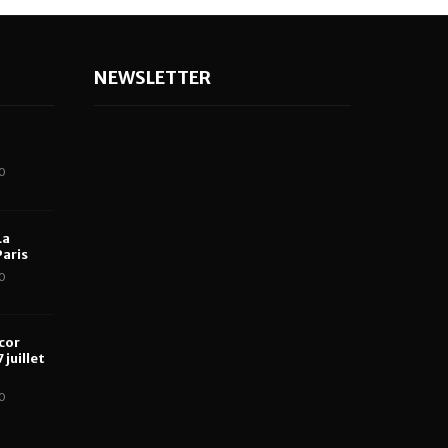
NEWSLETTER
0
La
aris
0
cor
 juillet
0