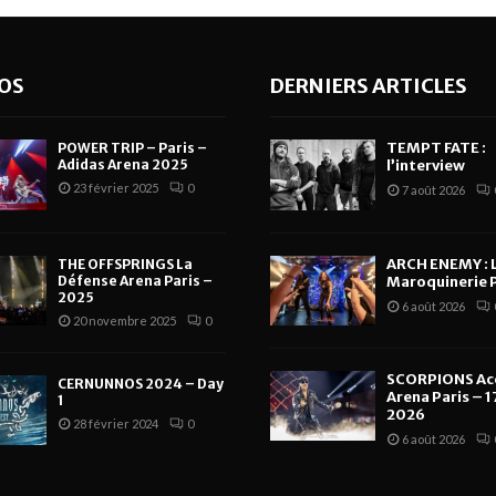
OS
DERNIERS ARTICLES
TEMPT FATE :
POWER TRIP – Paris –
Adidas Arena 2025
l’interview
23 février 2025
0
7 août 2026
ARCH ENEMY : 
THE OFFSPRINGS La
Défense Arena Paris –
Maroquinerie P
2025
6 août 2026
20 novembre 2025
0
SCORPIONS Ac
CERNUNNOS 2024 – Day
Arena Paris – 17
1
2026
28 février 2024
0
6 août 2026