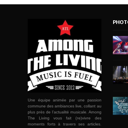
PHOT
Une équipe animée par une passion
commune des ambiances live, collant au
plus près de l’actualité musicale. Among
The Living vous fait (re)vivre des
moments forts à travers ses articles.