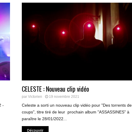
CELESTE : Nouveau clip vidéo
par
Victorien
19 novembre 2021
 -
Celeste a sorti un nouveau clip vidéo pour "Des torrents de
coups", titre tiré de leur prochain album "ASSASSINES" à
paraître le 28/01/2022...
Découvrir