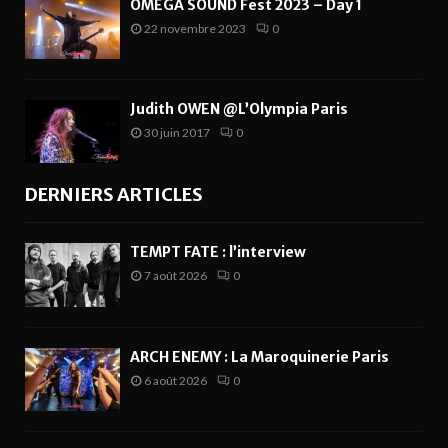
OMEGA SOUND Fest 2023 – Day 1
22 novembre 2023
0
Judith OWEN @L’Olympia Paris
30 juin 2017
0
DERNIERS ARTICLES
TEMPT FATE : l’interview
7 août 2026
0
ARCH ENEMY : La Maroquinerie Paris
6 août 2026
0