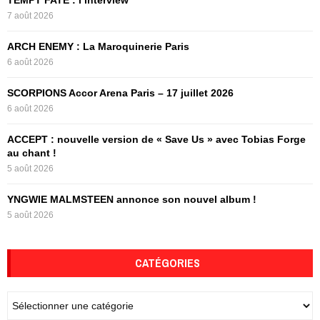
TEMPT FATE : l’interview
o
7 août 2026
r
R
:
ARCH ENEMY : La Maroquinerie Paris
C
6 août 2026
H
SCORPIONS Accor Arena Paris – 17 juillet 2026
6 août 2026
ACCEPT : nouvelle version de « Save Us » avec Tobias Forge
au chant !
5 août 2026
YNGWIE MALMSTEEN annonce son nouvel album !
5 août 2026
CATÉGORIES