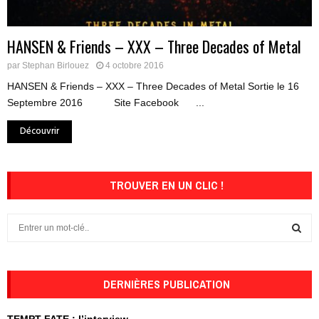
HANSEN & Friends – XXX – Three Decades of Metal
par
Stephan Birlouez
4 octobre 2016
HANSEN & Friends – XXX – Three Decades of Metal Sortie le 16
Septembre 2016 Site Facebook ...
Découvrir
TROUVER EN UN CLIC !
S
e
a
S
r
c
DERNIÈRES PUBLICATION
E
h
f
A