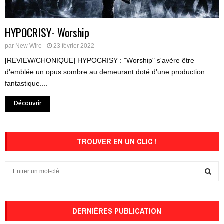
HYPOCRISY- Worship
par
New Wire
23 février 2022
[REVIEW/CHONIQUE] HYPOCRISY : "Worship" s'avère être
d'emblée un opus sombre au demeurant doté d'une production
fantastique....
Découvrir
TROUVER EN UN CLIC !
S
e
a
S
r
c
DERNIÈRES PUBLICATION
E
h