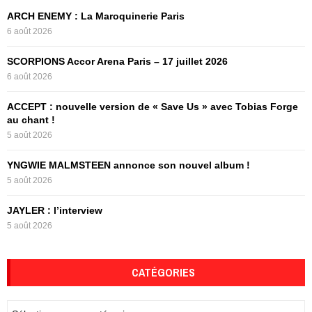
f
A
ARCH ENEMY : La Maroquinerie Paris
o
6 août 2026
r
R
:
SCORPIONS Accor Arena Paris – 17 juillet 2026
C
6 août 2026
H
ACCEPT : nouvelle version de « Save Us » avec Tobias Forge
au chant !
5 août 2026
YNGWIE MALMSTEEN annonce son nouvel album !
5 août 2026
JAYLER : l’interview
5 août 2026
CATÉGORIES