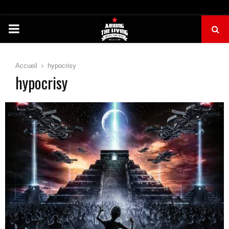
PRIMARY
MENU
Accueil
hypocrisy
hypocrisy