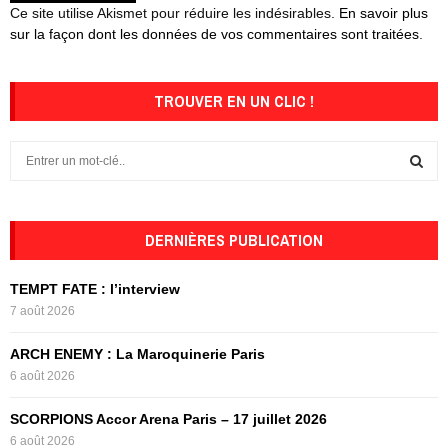
Ce site utilise Akismet pour réduire les indésirables.
En savoir plus
sur la façon dont les données de vos commentaires sont traitées
.
TROUVER EN UN CLIC !
S
e
a
S
r
c
DERNIÈRES PUBLICATION
E
h
f
A
TEMPT FATE : l’interview
o
7 août 2026
r
R
:
ARCH ENEMY : La Maroquinerie Paris
C
6 août 2026
H
SCORPIONS Accor Arena Paris – 17 juillet 2026
6 août 2026