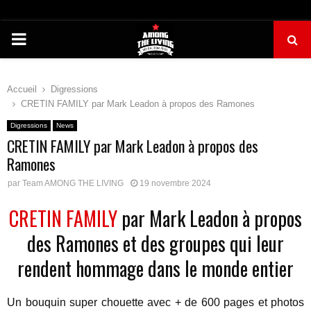
PRIMARY
MENU
Accueil
Digressions
CRETIN FAMILY par Mark Leadon à propos des Ramones
Digressions
News
CRETIN FAMILY par Mark Leadon à propos des
Ramones
par
Team AMONG THE LIVING
19 novembre 2024
CRETIN FAMILY
par Mark Leadon à propos
des Ramones et des groupes qui leur
rendent hommage dans le monde entier
Un bouquin super chouette avec + de 600 pages et photos