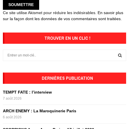
Ce site utilise Akismet pour réduire les indésirables.
En savoir plus
sur la façon dont les données de vos commentaires sont traitées
.
TROUVER EN UN CLIC !
S
e
a
S
r
c
DERNIÈRES PUBLICATION
E
h
f
A
TEMPT FATE : l’interview
o
7 août 2026
r
R
:
ARCH ENEMY : La Maroquinerie Paris
C
6 août 2026
H