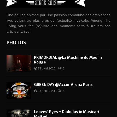
Une équipe animée par une passion commune des ambiances
live, collant au plus près de l’actualité musicale. Among The
Living vous fait (re)vivre des moments forts à travers ses
articles. Enjoy !
PHOTOS
PRIMORDIAL @La Machine du Moulin
Rouge
21 avril 2022
0
GREEN DAY @Accor Arena Paris
25 juin 2024
0
Leaves’ Eyes + Diabulus in Musica +
Melted...