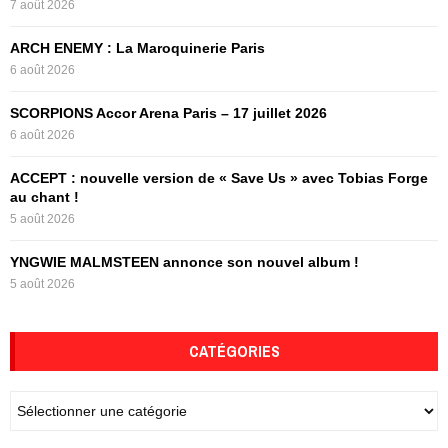
7 août 2026
r
R
:
ARCH ENEMY : La Maroquinerie Paris
C
6 août 2026
H
SCORPIONS Accor Arena Paris – 17 juillet 2026
6 août 2026
ACCEPT : nouvelle version de « Save Us » avec Tobias Forge
au chant !
5 août 2026
YNGWIE MALMSTEEN annonce son nouvel album !
5 août 2026
CATÉGORIES