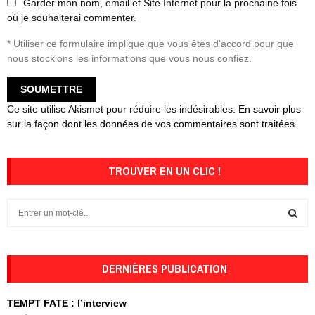
Garder mon nom, email et Site Internet pour la prochaine fois
où je souhaiterai commenter.
* Utiliser ce formulaire implique que vous êtes d'accord pour que
nous stockions les informations que vous nous confiez.
Ce site utilise Akismet pour réduire les indésirables.
En savoir plus
sur la façon dont les données de vos commentaires sont traitées
.
TROUVER EN UN CLIC !
S
e
a
S
r
c
DERNIÈRES PUBLICATION
E
h
f
A
TEMPT FATE : l’interview
o