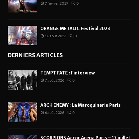
7 février 2017
0
ORANGE METALIC Festival 2023
16 août 2023
0
DERNIERS ARTICLES
TEMPT FATE : l’interview
7 août 2026
0
ARCH ENEMY : La Maroquinerie Paris
6 août 2026
0
SCORPIONS Accor Arena Paris – 17 juillet