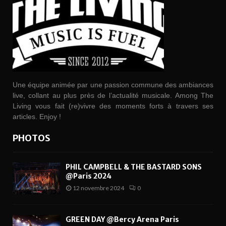
Une équipe animée par une passion commune des ambiances
live, collant au plus près de l’actualité musicale. Among The
Living vous fait (re)vivre des moments forts à travers ses
articles. Enjoy !
PHOTOS
PHIL CAMPBELL & THE BASTARD SONS
@Paris 2024
12 novembre 2024
0
GREEN DAY @Bercy Arena Paris