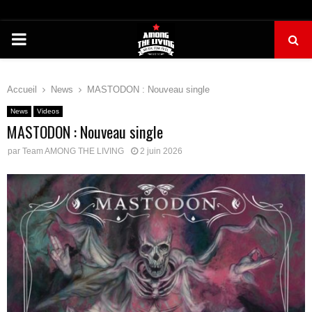
PRIMARY
MENU
Accueil
News
MASTODON : Nouveau single
News
Videos
MASTODON : Nouveau single
par
Team AMONG THE LIVING
2 juin 2026