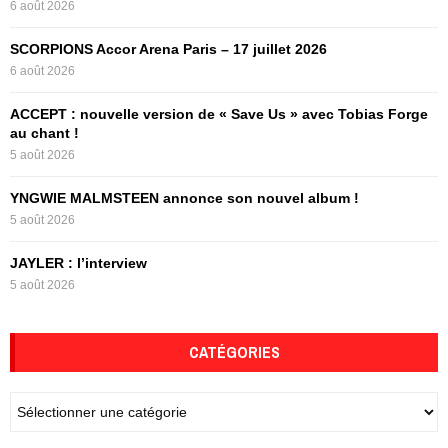
6 août 2026
r
R
:
SCORPIONS Accor Arena Paris – 17 juillet 2026
C
6 août 2026
H
ACCEPT : nouvelle version de « Save Us » avec Tobias Forge
au chant !
5 août 2026
YNGWIE MALMSTEEN annonce son nouvel album !
5 août 2026
JAYLER : l’interview
5 août 2026
CATÉGORIES