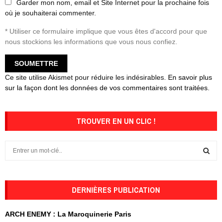
Garder mon nom, email et Site Internet pour la prochaine fois
où je souhaiterai commenter.
* Utiliser ce formulaire implique que vous êtes d'accord pour que
nous stockions les informations que vous nous confiez.
Ce site utilise Akismet pour réduire les indésirables.
En savoir plus
sur la façon dont les données de vos commentaires sont traitées
.
TROUVER EN UN CLIC !
S
e
a
S
r
c
DERNIÈRES PUBLICATION
E
h
f
A
ARCH ENEMY : La Maroquinerie Paris
o