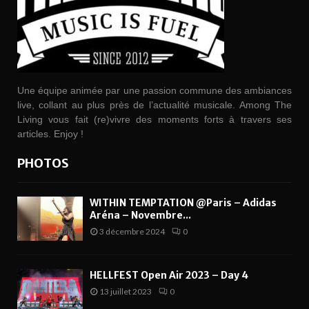
Une équipe animée par une passion commune des ambiances
live, collant au plus près de l’actualité musicale. Among The
Living vous fait (re)vivre des moments forts à travers ses
articles. Enjoy !
PHOTOS
WITHIN TEMPTATION @Paris – Adidas
Aréna – Novembre...
3 décembre 2024
0
HELLFEST Open Air 2023 – Day 4
13 juillet 2023
0