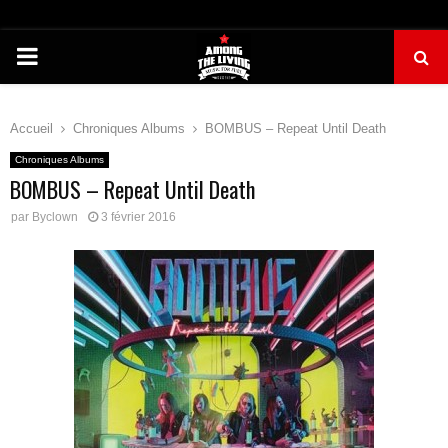
PRIMARY
MENU
Accueil
Chroniques Albums
BOMBUS – Repeat Until Death
Chroniques Albums
BOMBUS – Repeat Until Death
par
Byclown
3 février 2016