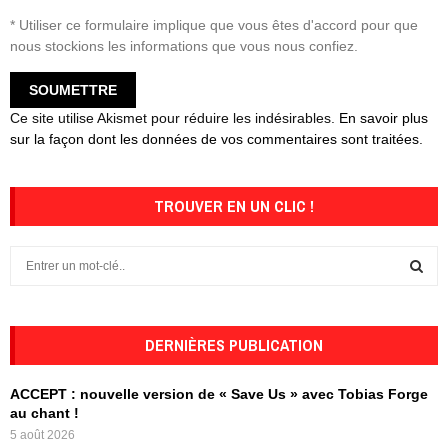
* Utiliser ce formulaire implique que vous êtes d'accord pour que
nous stockions les informations que vous nous confiez.
Ce site utilise Akismet pour réduire les indésirables.
En savoir plus
sur la façon dont les données de vos commentaires sont traitées
.
TROUVER EN UN CLIC !
S
e
a
S
r
c
DERNIÈRES PUBLICATION
E
h
f
A
ACCEPT : nouvelle version de « Save Us » avec Tobias Forge
o
au chant !
r
R
5 août 2026
: