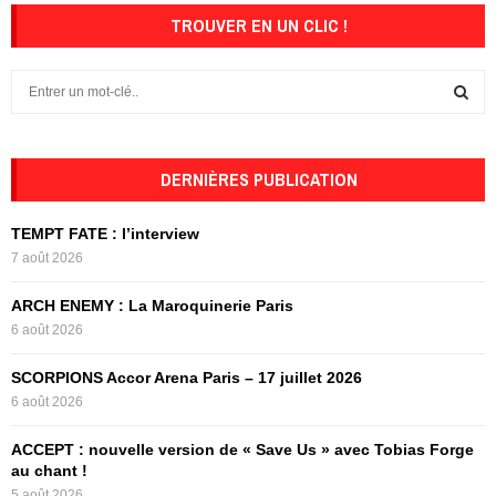
TROUVER EN UN CLIC !
S
e
a
S
r
c
DERNIÈRES PUBLICATION
E
h
f
A
TEMPT FATE : l’interview
o
7 août 2026
r
R
:
ARCH ENEMY : La Maroquinerie Paris
C
6 août 2026
H
SCORPIONS Accor Arena Paris – 17 juillet 2026
6 août 2026
ACCEPT : nouvelle version de « Save Us » avec Tobias Forge
au chant !
5 août 2026