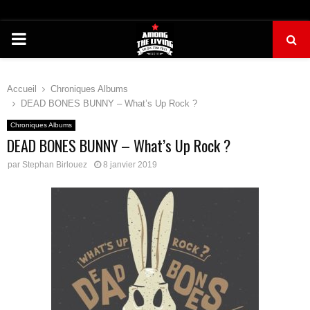
PRIMARY
MENU
Accueil
Chroniques Albums
DEAD BONES BUNNY – What’s Up Rock ?
Chroniques Albums
DEAD BONES BUNNY – What’s Up Rock ?
par
Stephan Birlouez
8 janvier 2019