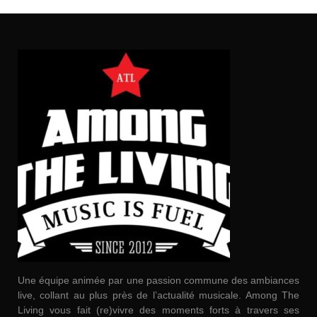
Une équipe animée par une passion commune des ambiances
live, collant au plus près de l’actualité musicale. Among The
Living vous fait (re)vivre des moments forts à travers ses