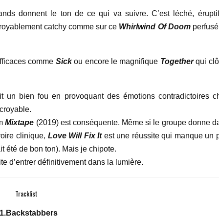
ands donnent le ton de ce qui va suivre. C’est léché, éruptif
 incroyablement catchy comme sur ce
Whirlwind Of Doom
perfusé
efficaces comme
Sick
ou encore le magnifique
Together
qui clô
fait un bien fou en provoquant des émotions contradictoires c
ncroyable.
um
Mixtape
(2019) est conséquente. Même si le groupe donne d
voire clinique,
Love Will Fix It
est une réussite qui manque un 
t été de bon ton). Mais je chipote.
e d’entrer définitivement dans la lumière.
Tracklist
1.Backstabbers