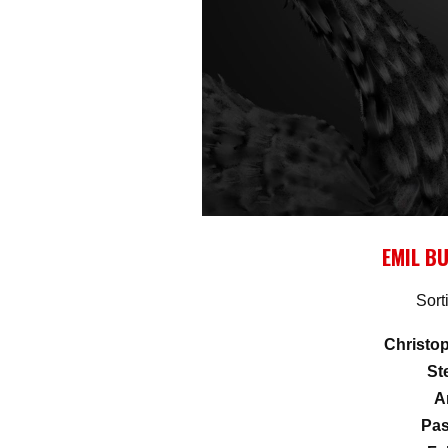
EMIL B
Sort
Christo
St
A
Pas