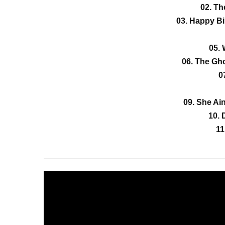
02. Th
03. Happy B
05.
06. The Gh
07
09. She Ai
10.
11