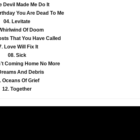
e Devil Made Me Do It
irthday You Are Dead To Me
04. Levitate
 Whirlwind Of Doom
osts That You Have Called
. Love Will Fix It
08. Sick
n’t Coming Home No More
 Dreams And Debris
. Oceans Of Grief
12. Together