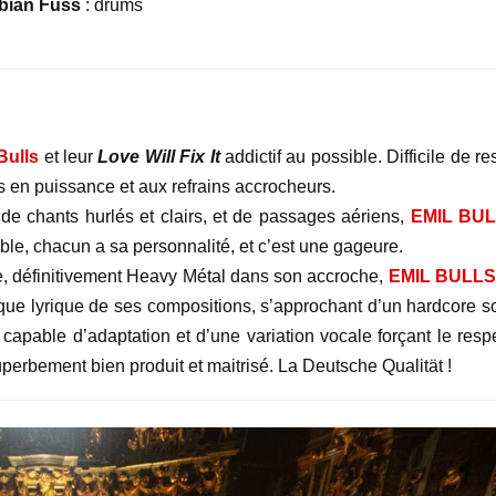
bian Füss
: drums
Bulls
et leur
Love Will Fix It
addictif au possible. Difficile de re
ts en puissance et aux refrains accrocheurs.
de chants hurlés et clairs, et de passages aériens,
EMIL BU
aible, chacun a sa personnalité, et c’est une gageure.
, définitivement Heavy Métal dans son accroche,
EMIL BULLS
 que lyrique de ses compositions, s’approchant d’un hardcore s
 capable d’adaptation et d’une variation vocale forçant le respe
perbement bien produit et maitrisé. La Deutsche Qualität !