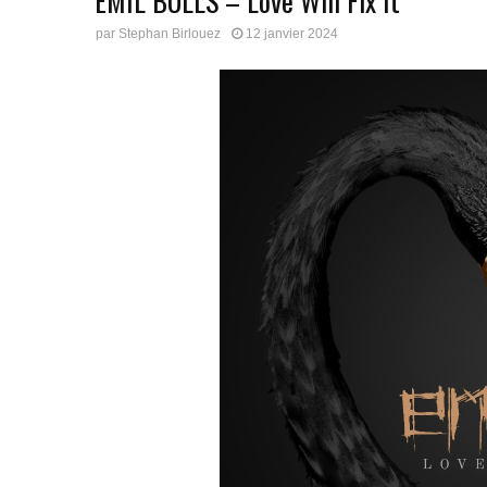
EMIL BULLS – Love Will Fix It
par
Stephan Birlouez
12 janvier 2024