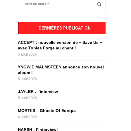
S
e
a
S
r
c
DERNIÈRES PUBLICATION
E
h
f
A
ACCEPT : nouvelle version de « Save Us »
o
avec Tobias Forge au chant !
r
R
5 août 2026
:
C
YNGWIE MALMSTEEN annonce son nouvel
album !
H
5 août 2026
JAYLER : l’interview
5 août 2026
MORTIIS – Ghosts Of Europa
4 août 2026
HARSH : l’interview!