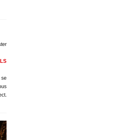
ster
LLS
se
ous
ct.