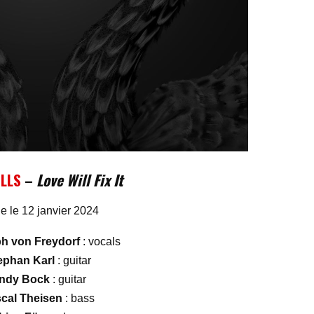
ULLS
–
Love Will Fix It
ie le 12 janvier 2024
ph von Freydorf
: vocals
ephan Karl
: guitar
ndy Bock
: guitar
cal Theisen
: bass