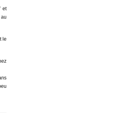
 et
 au
t le
hez
ans
peu