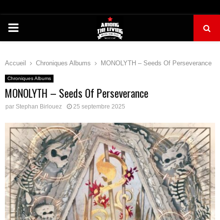
PRIMARY
MENU
Accueil
Chroniques Albums
MONOLYTH – Seeds Of Perseverance
Chroniques Albums
MONOLYTH – Seeds Of Perseverance
par
Stephan Birlouez
25 septembre 2025