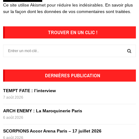
Ce site utilise Akismet pour réduire les indésirables.
En savoir plus
sur la façon dont les données de vos commentaires sont traitées
.
TROUVER EN UN CLIC !
S
e
a
S
r
c
DERNIÈRES PUBLICATION
E
h
f
A
TEMPT FATE : l’interview
o
7 août 2026
r
R
:
ARCH ENEMY : La Maroquinerie Paris
C
6 août 2026
H
SCORPIONS Accor Arena Paris – 17 juillet 2026
6 août 2026