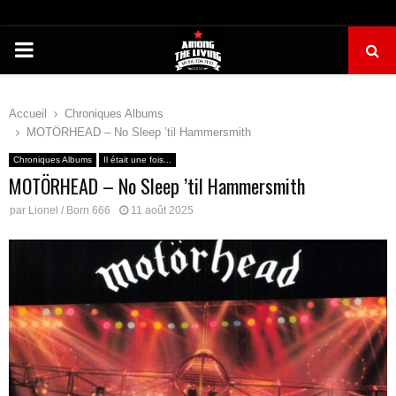
PRIMARY
MENU
Accueil
Chroniques Albums
MOTÖRHEAD – No Sleep ’til Hammersmith
Chroniques Albums
Il était une fois...
MOTÖRHEAD – No Sleep ’til Hammersmith
par
Lionel / Born 666
11 août 2025