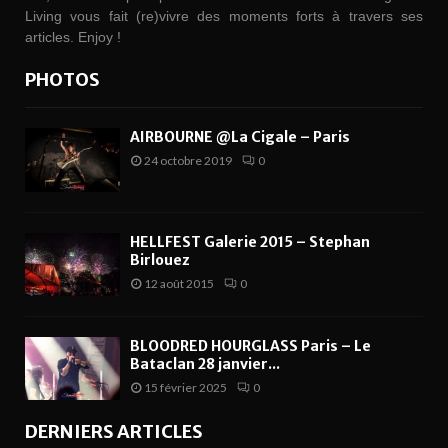
Living vous fait (re)vivre des moments forts à travers ses
articles. Enjoy !
PHOTOS
AIRBOURNE @La Cigale – Paris
24 octobre 2019
0
HELLFEST Galerie 2015 – Stephan
Birlouez
12 août 2015
0
BLOODRED HOURGLASS Paris – Le
Bataclan 28 janvier...
15 février 2025
0
DERNIERS ARTICLES