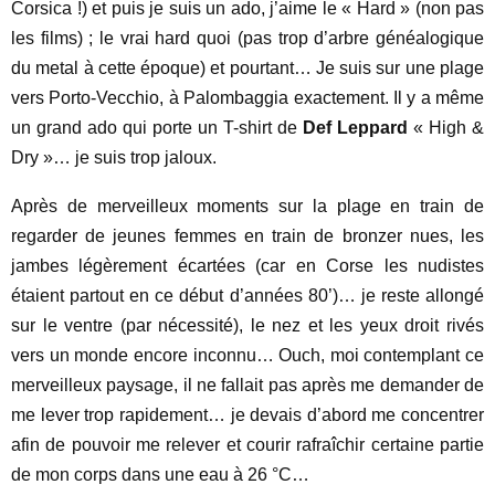
Corsica !) et puis je suis un ado, j’aime le « Hard » (non pas
les films) ; le vrai hard quoi (pas trop d’arbre généalogique
du metal à cette époque) et pourtant… Je suis sur une plage
vers Porto-Vecchio, à Palombaggia exactement. Il y a même
un grand ado qui porte un T-shirt de
Def Leppard
« High &
Dry »… je suis trop jaloux.
Après de merveilleux moments sur la plage en train de
regarder de jeunes femmes en train de bronzer nues, les
jambes légèrement écartées (car en Corse les nudistes
étaient partout en ce début d’années 80’)… je reste allongé
sur le ventre (par nécessité), le nez et les yeux droit rivés
vers un monde encore inconnu… Ouch, moi contemplant ce
merveilleux paysage, il ne fallait pas après me demander de
me lever trop rapidement… je devais d’abord me concentrer
afin de pouvoir me relever et courir rafraîchir certaine partie
de mon corps dans une eau à 26 °C…