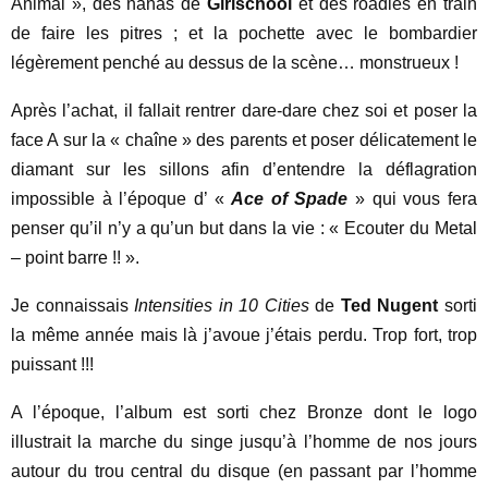
Animal », des nanas de
Girlschool
et des roadies en train
de faire les pitres ; et la pochette avec le bombardier
légèrement penché au dessus de la scène… monstrueux !
Après l’achat, il fallait rentrer dare-dare chez soi et poser la
face A sur la « chaîne » des parents et poser délicatement le
diamant sur les sillons afin d’entendre la déflagration
impossible à l’époque d’ «
Ace of Spade
» qui vous fera
penser qu’il n’y a qu’un but dans la vie : « Ecouter du Metal
– point barre !! ».
Je connaissais
Intensities in 10 Cities
de
Ted Nugent
sorti
la même année mais là j’avoue j’étais perdu. Trop fort, trop
puissant !!!
A l’époque, l’album est sorti chez Bronze dont le logo
illustrait la marche du singe jusqu’à l’homme de nos jours
autour du trou central du disque (en passant par l’homme