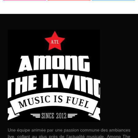
Une équipe animée par une passion commune des ambiances
live, collant au plus près de l’actualité musicale. Among The