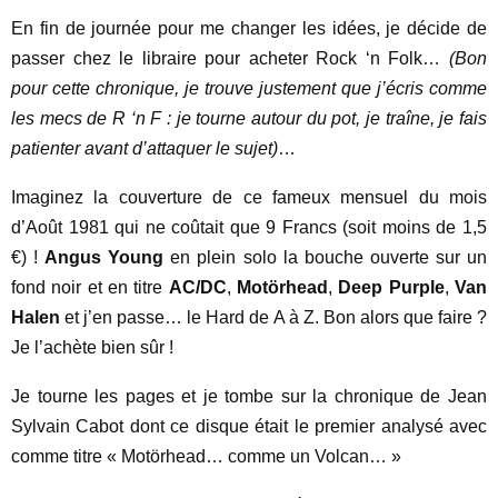
En fin de journée pour me changer les idées, je décide de
passer chez le libraire pour acheter Rock ‘n Folk…
(Bon
pour cette chronique, je trouve justement que j’écris comme
les mecs de R ‘n F : je tourne autour du pot, je traîne, je fais
patienter avant d’attaquer le sujet)
…
Imaginez la couverture de ce fameux mensuel du mois
d’Août 1981 qui ne coûtait que 9 Francs (soit moins de 1,5
€) !
Angus Young
en plein solo la bouche ouverte sur un
fond noir et en titre
AC/DC
,
Motörhead
,
Deep Purple
,
Van
Halen
et j’en passe… le Hard de A à Z. Bon alors que faire ?
Je l’achète bien sûr !
Je tourne les pages et je tombe sur la chronique de Jean
Sylvain Cabot dont ce disque était le premier analysé avec
comme titre « Motörhead… comme un Volcan… »