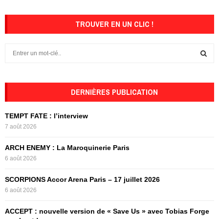
TROUVER EN UN CLIC !
S
e
a
S
r
c
DERNIÈRES PUBLICATION
E
h
f
A
TEMPT FATE : l’interview
o
7 août 2026
r
R
:
ARCH ENEMY : La Maroquinerie Paris
C
6 août 2026
H
SCORPIONS Accor Arena Paris – 17 juillet 2026
6 août 2026
ACCEPT : nouvelle version de « Save Us » avec Tobias Forge