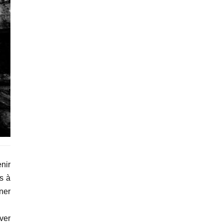
nir
s à
rner
uver