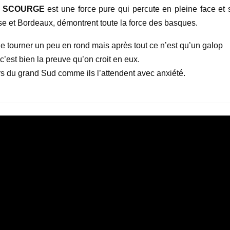
C SCOURGE
est une force pure qui percute en pleine face et 
se et Bordeaux, démontrent toute la force des basques.
de tourner un peu en rond mais après tout ce n’est qu’un galop
c’est bien la preuve qu’on croit en eux.
ors du grand Sud comme ils l’attendent avec anxiété.