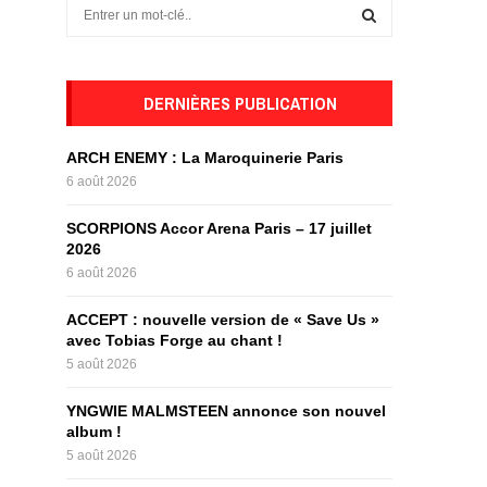
S
e
a
S
r
c
DERNIÈRES PUBLICATION
E
h
f
A
ARCH ENEMY : La Maroquinerie Paris
o
6 août 2026
r
R
:
SCORPIONS Accor Arena Paris – 17 juillet
C
2026
6 août 2026
H
ACCEPT : nouvelle version de « Save Us »
avec Tobias Forge au chant !
5 août 2026
YNGWIE MALMSTEEN annonce son nouvel
album !
5 août 2026