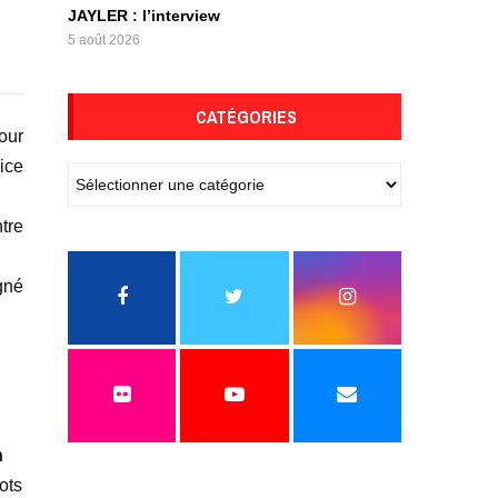
JAYLER : l’interview
5 août 2026
CATÉGORIES
our
ice
tre
gné
n
ots