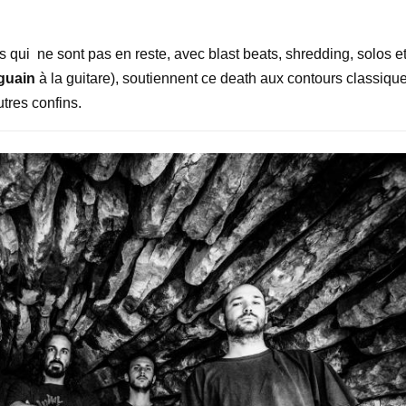
es qui ne sont pas en reste, avec blast beats, shredding, solos e
guain
à la guitare), soutiennent ce death aux contours classiqu
utres confins.