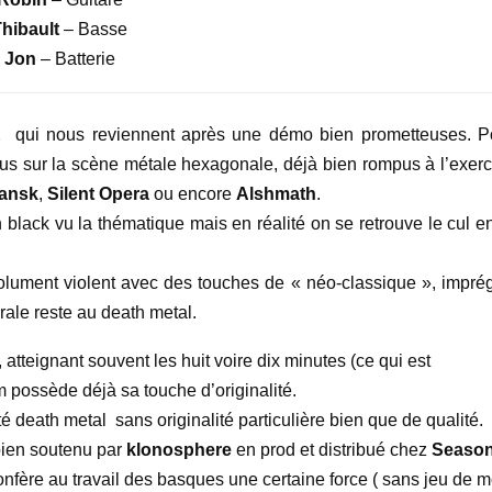
hibault
– Basse
Jon
– Batterie
E
qui nous reviennent après une démo bien prometteuses. P
s sur la scène métale hexagonale, déjà bien rompus à l’exerc
mansk
,
Silent Opera
ou encore
Alshmath
.
 black vu la thématique mais en réalité on se retrouve le cul en
olument violent avec des touches de « néo-classique », impré
rale reste au death metal.
 atteignant souvent les huit voire dix minutes (ce qui est
m possède déjà sa touche d’originalité.
 death metal sans originalité particulière bien que de qualité.
 bien soutenu par
klonosphere
en prod et distribué chez
Seaso
onfère au travail des basques une certaine force ( sans jeu de m