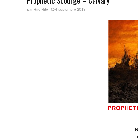
Prophetic Scourge – Calvary
par
Hijo Hito
4 septembre 2018
PROPHET
R