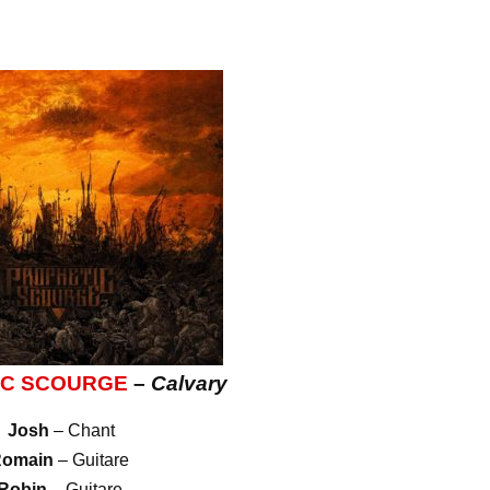
IC SCOURGE
–
Calvary
Josh
– Chant
omain
– Guitare
Robin
– Guitare