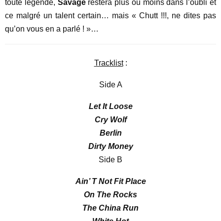
toute légende,
Savage
restera plus ou moins dans l’oubli et
ce malgré un talent certain… mais « Chutt !!!, ne dites pas
qu’on vous en a parlé ! »…
Tracklist
:
Side A
Let It Loose
Cry Wolf
Berlin
Dirty Money
Side B
Ain’ T Not Fit Place
On The Rocks
The China Run