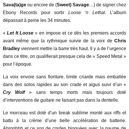
Sava(ta)ge
ou encore de (
Sweet) Savage
…) de signer chez
Ebony Records pour sortir
Loose ‘n Lethal
. L’album
dépassait à peine les 34 minutes.
«
Let It Loose
» en impose et ce dès les premiers accords
avant même que la rythmique suivie de la voix de
Chris
Bradley
viennent mettre la barre très haut. Il y a de l’urgence
dans ce titre, on qualifierait presque cela de « Speed Metal »
pour l’époque.
La voix envoie sans fioriture, limite criarde mais emballée
dans des solos rapides au son crade et aigus suivi d’un «
Cry Wolf
» sans temps morts mais toujours doté
d’interventions de guitare ne faisant pas dans la dentelle.
Le morceau est doté d’un break sublime monté aux riffs et
battu à la crème d’une belle accélération de batterie.
Ahrgghhh et ce son de cordes bloquées avec la paume de