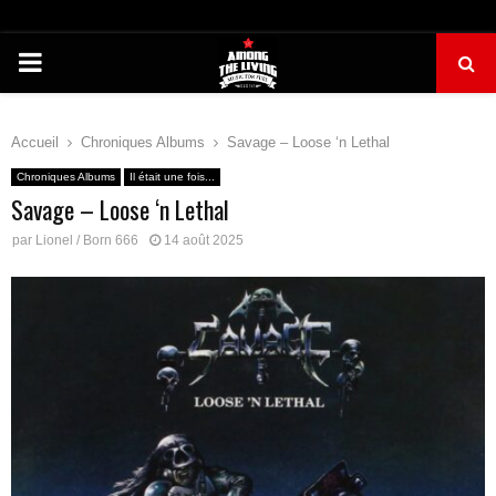
PRIMARY
MENU
Accueil
Chroniques Albums
Savage – Loose ‘n Lethal
Chroniques Albums
Il était une fois...
Savage – Loose ‘n Lethal
par
Lionel / Born 666
14 août 2025