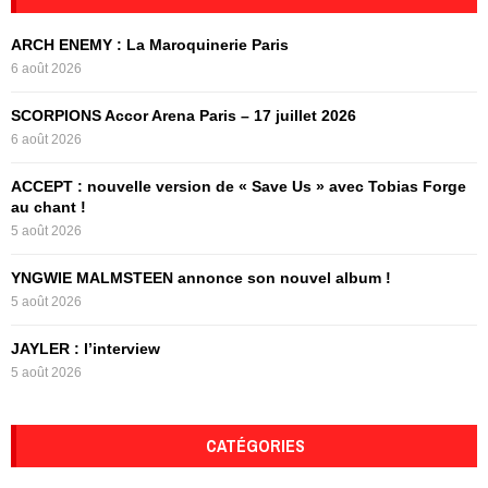
h
f
A
ARCH ENEMY : La Maroquinerie Paris
o
6 août 2026
r
R
:
SCORPIONS Accor Arena Paris – 17 juillet 2026
C
6 août 2026
H
ACCEPT : nouvelle version de « Save Us » avec Tobias Forge
au chant !
5 août 2026
YNGWIE MALMSTEEN annonce son nouvel album !
5 août 2026
JAYLER : l’interview
5 août 2026
CATÉGORIES