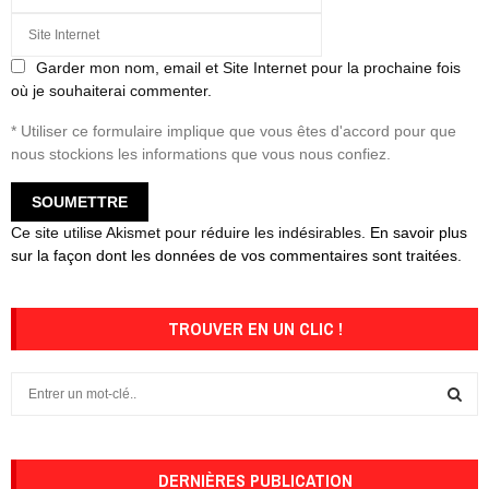
Garder mon nom, email et Site Internet pour la prochaine fois
où je souhaiterai commenter.
* Utiliser ce formulaire implique que vous êtes d'accord pour que
nous stockions les informations que vous nous confiez.
Ce site utilise Akismet pour réduire les indésirables.
En savoir plus
sur la façon dont les données de vos commentaires sont traitées
.
TROUVER EN UN CLIC !
S
e
a
S
r
c
DERNIÈRES PUBLICATION
E