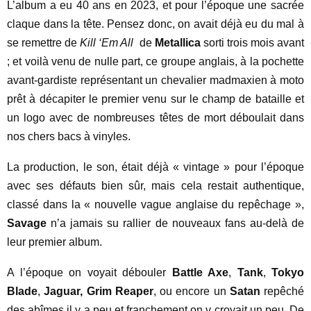
L’album a eu 40 ans en 2023, et pour l’époque une sacrée
claque dans la tête. Pensez donc, on avait déjà eu du mal à
se remettre de
Kill ‘Em All
de
Metallica
sorti trois mois avant
; et voilà venu de nulle part, ce groupe anglais, à la pochette
avant-gardiste représentant un chevalier madmaxien à moto
prêt à décapiter le premier venu sur le champ de bataille et
un logo avec de nombreuses têtes de mort déboulait dans
nos chers bacs à vinyles.
La production, le son, était déjà « vintage » pour l’époque
avec ses défauts bien sûr, mais cela restait authentique,
classé dans la « nouvelle vague anglaise du repêchage »,
Savage
n’a jamais su rallier de nouveaux fans au-delà de
leur premier album.
A l’époque on voyait débouler
Battle Axe
,
Tank
,
Tokyo
Blade
,
Jaguar,
Grim Reaper
, ou encore un
Satan
repêché
des abîmes il y a peu et franchement on y croyait un peu. De