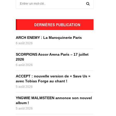
S
e
a
S
r
c
DERNIÈRES PUBLICATION
E
h
f
A
ARCH ENEMY : La Maroquinerie Paris
o
6 août 2026
r
R
:
SCORPIONS Accor Arena Paris – 17 juillet
C
2026
6 août 2026
H
ACCEPT : nouvelle version de « Save Us »
avec Tobias Forge au chant !
5 août 2026
YNGWIE MALMSTEEN annonce son nouvel
album !
5 août 2026