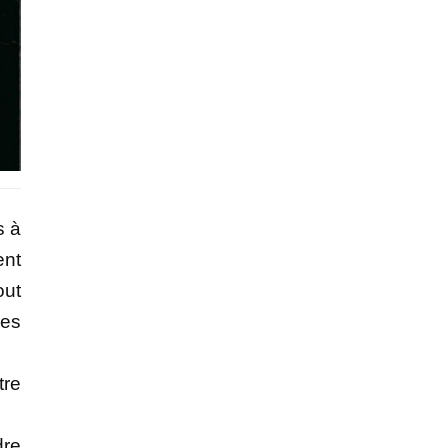
s à
ent
out
les
tre
dre