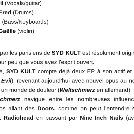
il
(Vocals/guitar)
Fred
(Drums)
n
(Bass/Keyboards)
Gaëlle
(violin)
 par les parisiens de
SYD KULT
est résolument origi
our peu que vous ayez l’esprit ouvert.
te,
SYD KULT
compte déjà deux EP à son actif et
Evil
), revenant aujourd’hui avec nouvel opus au 
l : un monde de douleur (
Weltschmerz
en allemand)
schmerz
navigue entre les nombreuses influen
cos allant des
Doors,
comme on peut l’entendre 
 à
Radiohead
en passant par
Nine Inch Nails
(a