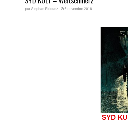
SYD KULT – Weltschmerz
par
Stephan Birlouez
6 novembre 2018
SYD KU