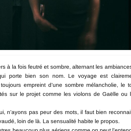
à la fois feutré et sombre, alternant les ambiance
ui porte bien son nom. Le voyage est clairem
x, toujours empreint d’une sombre mélancholie, le t
tés sur le projet comme les violons de Gaëlle ou 
ui, n’ayons pas peur des mots, il faut bien reconnai
vaudé, loin de là. La sensualité habite le propos.
utres beaucoup plus aériens comme on peut l’enten