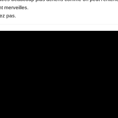
nt merveilles.
rez pas.