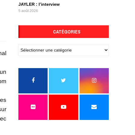
JAYLER : l’interview
5 août 2026
CATÉGORIES
nal
 un
nom
ces
sur
vec