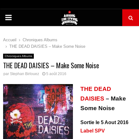
PRIMARY
MENU
Accueil
Chroniques Albums
THE DEAD DAISIES – Make Some Noise
Chroniques Albums
THE DEAD DAISIES – Make Some Noise
par
Stephan Birlouez
5 août 2016
THE DEAD
DAISIES
– Make
Some Noise
Sortie le 5 Aout 2016
Label SPV