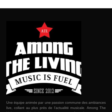
Une équipe animée par une passion commune des ambiances
live, collant au plus près de l’actualité musicale. Among The