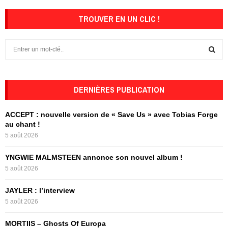
TROUVER EN UN CLIC !
S
e
a
S
r
c
DERNIÈRES PUBLICATION
E
h
f
A
ACCEPT : nouvelle version de « Save Us » avec Tobias Forge
o
au chant !
r
R
5 août 2026
:
C
YNGWIE MALMSTEEN annonce son nouvel album !
5 août 2026
H
JAYLER : l’interview
5 août 2026
MORTIIS – Ghosts Of Europa