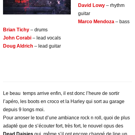
David Lowy
– rhythm
guitar
M
arco Mendoza
– bass
Brian Tichy
– drums
John Corabi
– lead vocals
Doug Aldrich
– lead guitar
Le beau temps arrive enfin, il est donc l’heure de sortir
l’apéro, les boots en croco et la Harley qui sort au garage
depuis 9 longs moi.
Pour arroser le tout d’une ambiance rock n roll, quoi de plus
adapté que de s’écouter fort, très fort, le nouvel opus des
Dead Daisies
qui, même s’il ont encore changé de line up,