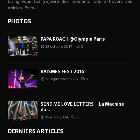
Living vous fait (re)vivre des moments forts à travers ses
articles. Enjoy !
PHOTOS
PAPA ROACH @Olympia Paris
18 octobre 2017
0
RAISMES FEST 2016
26 septembre 2016
1
SEND ME LOVE LETTERS – La Machine
du...
19 mars 2024
0
DERNIERS ARTICLES