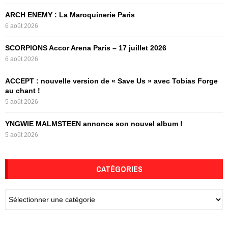
:
ARCH ENEMY : La Maroquinerie Paris
C
6 août 2026
H
SCORPIONS Accor Arena Paris – 17 juillet 2026
6 août 2026
ACCEPT : nouvelle version de « Save Us » avec Tobias Forge
au chant !
5 août 2026
YNGWIE MALMSTEEN annonce son nouvel album !
5 août 2026
CATÉGORIES