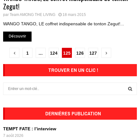
Zegut!
par
Team AMONG THE LIVING
18 mars 2015
WANGO TANGO, LE coffret indispensable de tonton Zegut!...
Découvrir
Pagination
1
…
124
125
126
127
des
TROUVER EN UN CLIC !
publications
S
e
a
S
r
c
DERNIÈRES PUBLICATION
E
h
f
A
TEMPT FATE : l’interview
o
7 août 2026
r
R