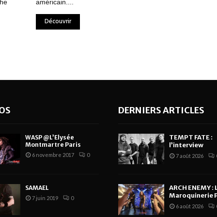
The
américain....
Découvrir
OS
DERNIERS ARTICLES
TEMPT FATE :
WASP @L’Elysée
Montmartre Paris
l’interview
6 novembre 2017
0
7 août 2026
ARCH ENEMY : 
SAMAEL
Maroquinerie P
7 juin 2019
0
6 août 2026