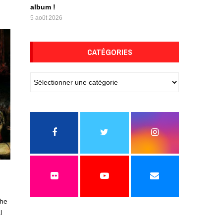
album !
5 août 2026
CATÉGORIES
The
l