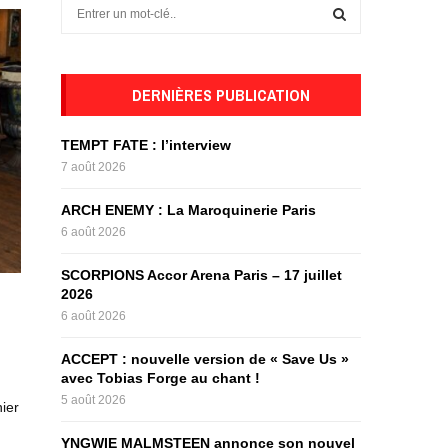
S
e
a
S
r
c
DERNIÈRES PUBLICATION
E
h
f
A
TEMPT FATE : l’interview
o
7 août 2026
r
R
:
ARCH ENEMY : La Maroquinerie Paris
C
6 août 2026
H
SCORPIONS Accor Arena Paris – 17 juillet
2026
6 août 2026
ACCEPT : nouvelle version de « Save Us »
avec Tobias Forge au chant !
5 août 2026
ier
YNGWIE MALMSTEEN annonce son nouvel