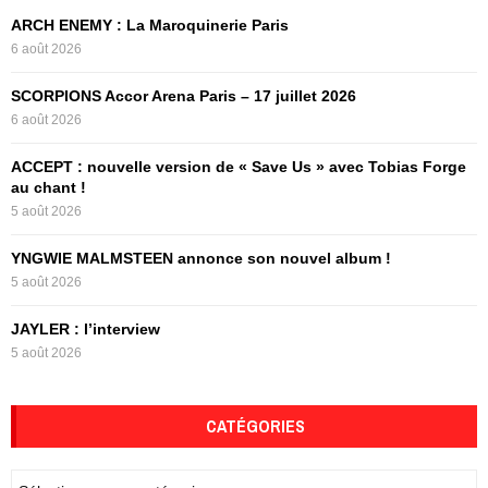
f
A
ARCH ENEMY : La Maroquinerie Paris
o
6 août 2026
r
R
:
SCORPIONS Accor Arena Paris – 17 juillet 2026
C
6 août 2026
H
ACCEPT : nouvelle version de « Save Us » avec Tobias Forge
au chant !
5 août 2026
YNGWIE MALMSTEEN annonce son nouvel album !
5 août 2026
JAYLER : l’interview
5 août 2026
CATÉGORIES