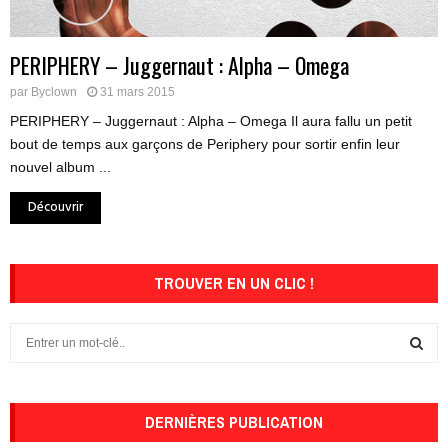
PERIPHERY – Juggernaut : Alpha – Omega
par
Byclown
31 mars 2015
PERIPHERY – Juggernaut : Alpha – Omega Il aura fallu un petit
bout de temps aux garçons de Periphery pour sortir enfin leur
nouvel album ...
Découvrir
TROUVER EN UN CLIC !
S
e
a
S
r
c
DERNIÈRES PUBLICATION
E
h