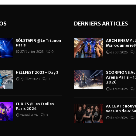
OS
DERNIERS ARTICLES
ARCH ENEMY : 
SÓLSTAFIR @Le Trianon
Paris
Maroquinerie P
27 février 2023
0
6 août 2026
SCORPIONS Ac
HELLFEST 2023 – Day 3
Arena Paris – 17
7 juillet 2023
0
2026
6 août 2026
FURIES @Les Etoiles
ACCEPT : nouve
Paris 2024
version de « Sa
24 mai 2024
0
5 août 2026