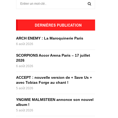
S
e
a
S
r
c
DERNIÈRES PUBLICATION
E
h
f
A
ARCH ENEMY : La Maroquinerie Paris
o
6 août 2026
r
R
:
SCORPIONS Accor Arena Paris – 17 juillet
C
2026
6 août 2026
H
ACCEPT : nouvelle version de « Save Us »
avec Tobias Forge au chant !
5 août 2026
YNGWIE MALMSTEEN annonce son nouvel
album !
5 août 2026