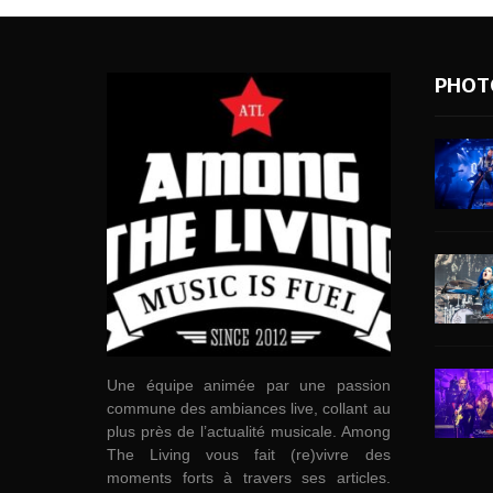
PHOT
Une équipe animée par une passion
commune des ambiances live, collant au
plus près de l’actualité musicale. Among
The Living vous fait (re)vivre des
moments forts à travers ses articles.