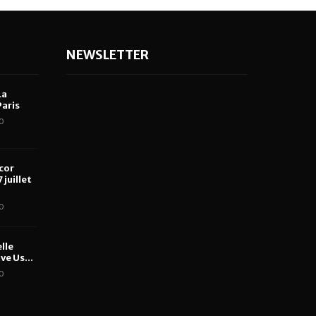
NEWSLETTER
La
aris
0
cor
 juillet
0
lle
ve Us...
0