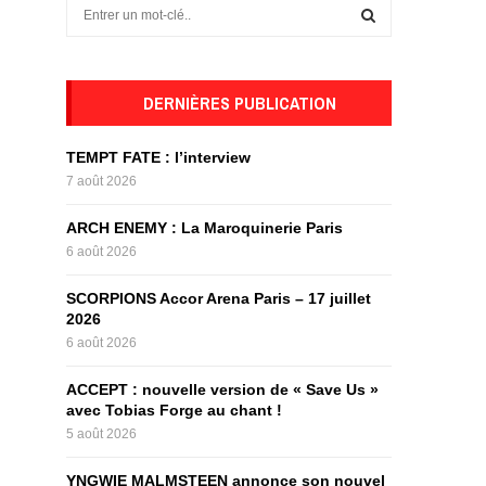
S
e
a
S
r
c
DERNIÈRES PUBLICATION
E
h
f
A
TEMPT FATE : l’interview
o
7 août 2026
r
R
:
ARCH ENEMY : La Maroquinerie Paris
C
6 août 2026
H
SCORPIONS Accor Arena Paris – 17 juillet
2026
6 août 2026
ACCEPT : nouvelle version de « Save Us »
avec Tobias Forge au chant !
5 août 2026
YNGWIE MALMSTEEN annonce son nouvel