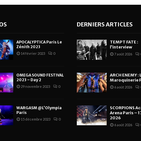
OS
DERNIERS ARTICLES
TEMPT FATE :
APOCALYPTICA Paris Le
Zénith 2023
l’interview
14 février 2023
0
7 août 2026
ARCH ENEMY : 
OMEGA SOUND FESTIVAL
2023 – Day 2
Maroquinerie P
29 novembre 2023
0
6 août 2026
SCORPIONS Ac
WARGASM @L’Olympia
Paris
Arena Paris – 17
2026
15 décembre 2023
0
6 août 2026