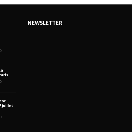
NEWSLETTER
0
La
aris
0
cor
 juillet
0