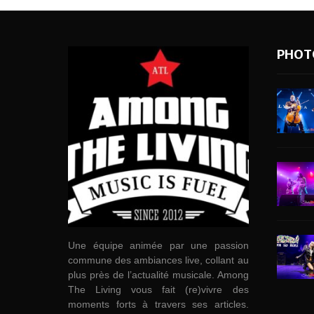
PHOT
Une équipe animée par une passion
commune des ambiances live, collant au
plus près de l’actualité musicale. Among
The Living vous fait (re)vivre des
moments forts à travers ses articles.