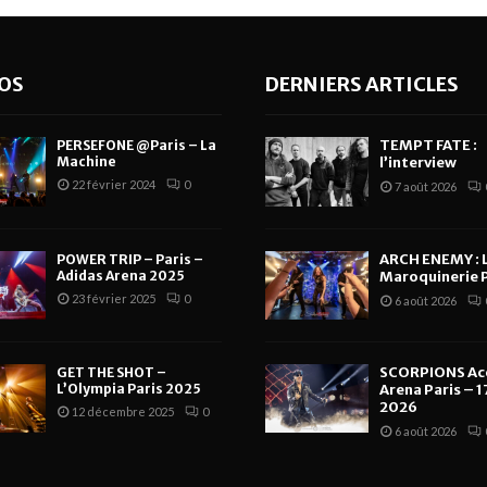
OS
DERNIERS ARTICLES
TEMPT FATE :
PERSEFONE @Paris – La
Machine
l’interview
22 février 2024
0
7 août 2026
ARCH ENEMY : 
POWER TRIP – Paris –
Adidas Arena 2025
Maroquinerie P
23 février 2025
0
6 août 2026
SCORPIONS Ac
GET THE SHOT –
L’Olympia Paris 2025
Arena Paris – 17
2026
12 décembre 2025
0
6 août 2026