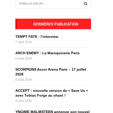
S
e
a
S
r
c
DERNIÈRES PUBLICATION
E
h
f
A
TEMPT FATE : l’interview
o
7 août 2026
r
R
:
ARCH ENEMY : La Maroquinerie Paris
C
6 août 2026
H
SCORPIONS Accor Arena Paris – 17 juillet
2026
6 août 2026
ACCEPT : nouvelle version de « Save Us »
avec Tobias Forge au chant !
5 août 2026
YNGWIE MALMSTEEN annonce son nouvel