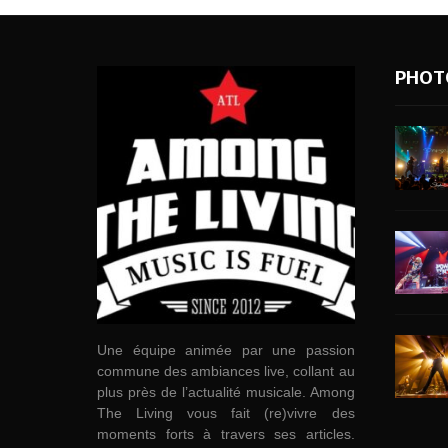
PHOT
Une équipe animée par une passion
commune des ambiances live, collant au
plus près de l’actualité musicale. Among
The Living vous fait (re)vivre des
moments forts à travers ses articles.