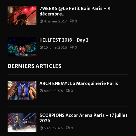
7WEEKS @Le Petit Bain Paris – 9
décembre...
4 janvier 2017
0
HELLFEST 2018 – Day 2
15 juillet 2018
0
DERNIERS ARTICLES
ARCH ENEMY : La Maroquinerie Paris
6 août 2026
0
SCORPIONS Accor Arena Paris – 17 juillet
2026
6 août 2026
0