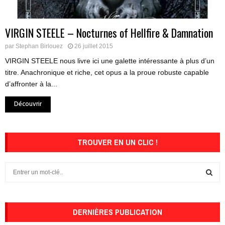
VIRGIN STEELE – Nocturnes of Hellfire & Damnation
par
Stephan Birlouez
26 juillet 2015
VIRGIN STEELE nous livre ici une galette intéressante à plus d’un
titre. Anachronique et riche, cet opus a la proue robuste capable
d’affronter à la...
Découvrir
TROUVER EN UN CLIC !
S
e
a
S
r
c
DERNIÈRES PUBLICATION
E
h