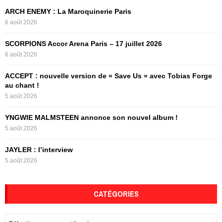
f
A
ARCH ENEMY : La Maroquinerie Paris
o
6 août 2026
r
R
:
SCORPIONS Accor Arena Paris – 17 juillet 2026
C
6 août 2026
H
ACCEPT : nouvelle version de « Save Us » avec Tobias Forge
au chant !
5 août 2026
YNGWIE MALMSTEEN annonce son nouvel album !
5 août 2026
JAYLER : l’interview
5 août 2026
CATÉGORIES