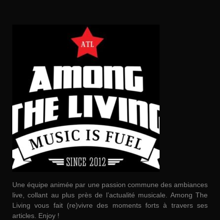
Une équipe animée par une passion commune des ambiances
live, collant au plus près de l’actualité musicale. Among The
Living vous fait (re)vivre des moments forts à travers ses
articles. Enjoy !