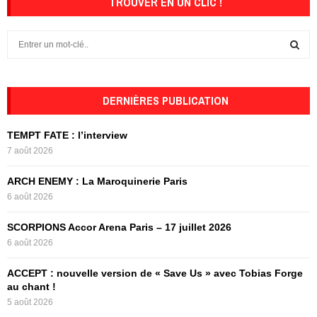
TROUVER EN UN CLIC !
S
e
a
S
r
c
DERNIÈRES PUBLICATION
E
h
f
A
TEMPT FATE : l’interview
o
7 août 2026
r
R
:
ARCH ENEMY : La Maroquinerie Paris
C
6 août 2026
H
SCORPIONS Accor Arena Paris – 17 juillet 2026
6 août 2026
ACCEPT : nouvelle version de « Save Us » avec Tobias Forge
au chant !
5 août 2026