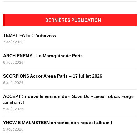
a
S
r
c
DERNIÈRES PUBLICATION
E
h
f
A
TEMPT FATE : l’interview
o
7 août 2026
r
R
:
ARCH ENEMY : La Maroquinerie Paris
C
6 août 2026
H
SCORPIONS Accor Arena Paris – 17 juillet 2026
6 août 2026
ACCEPT : nouvelle version de « Save Us » avec Tobias Forge
au chant !
5 août 2026
YNGWIE MALMSTEEN annonce son nouvel album !
5 août 2026