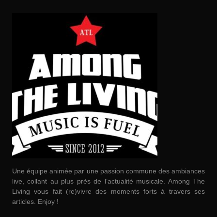
Une équipe animée par une passion commune des ambiances
live, collant au plus près de l’actualité musicale. Among The
Living vous fait (re)vivre des moments forts à travers ses
articles. Enjoy !