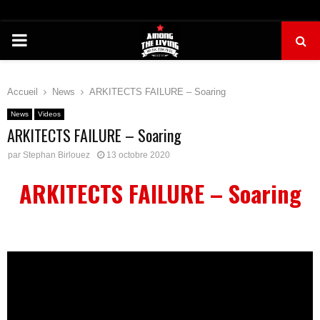
PRIMARY
MENU
Accueil
News
ARKITECTS FAILURE – Soaring
News
Videos
ARKITECTS FAILURE – Soaring
par
Stephan Birlouez
13 octobre 2020
ARKITECTS FAILURE – Soaring