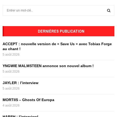
S
e
a
S
r
c
DERNIÈRES PUBLICATION
E
h
f
A
ACCEPT : nouvelle version de « Save Us » avec Tobias Forge
o
au chant !
r
R
5 août 2026
:
C
YNGWIE MALMSTEEN annonce son nouvel album !
5 août 2026
H
JAYLER : l’interview
5 août 2026
MORTIIS – Ghosts Of Europa
4 août 2026
HARSH : l’interview!