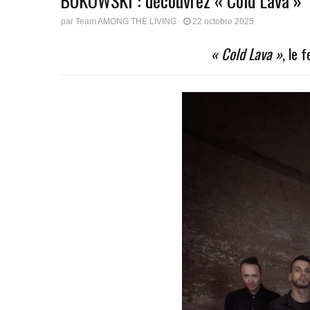
BUKOWSKI : découvrez « Cold Lava »
par
Team AMONG THE LIVING
22 octobre 2025
« Cold Lava »
, le 