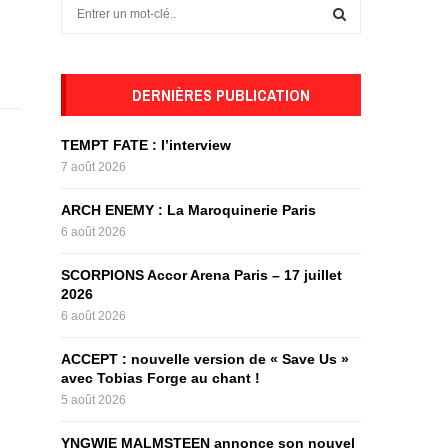
S
e
a
S
r
c
DERNIÈRES PUBLICATION
E
h
f
A
TEMPT FATE : l’interview
o
7 août 2026
r
R
:
ARCH ENEMY : La Maroquinerie Paris
C
6 août 2026
H
SCORPIONS Accor Arena Paris – 17 juillet
2026
6 août 2026
ACCEPT : nouvelle version de « Save Us »
avec Tobias Forge au chant !
5 août 2026
YNGWIE MALMSTEEN annonce son nouvel