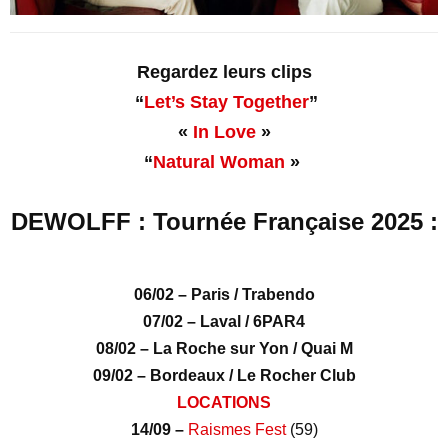
Regardez leurs clips
“
Let’s Stay Together
”
«
In Love
»
“
Natural Woman
»
DEWOLFF : Tournée Française 2025 :
06/02 – Paris / Trabendo
07/02 – Laval / 6PAR4
08/02 – La Roche sur Yon / Quai M
09/02 – Bordeaux / Le Rocher Club
LOCATIONS
14/09 –
Raismes Fest
(59)