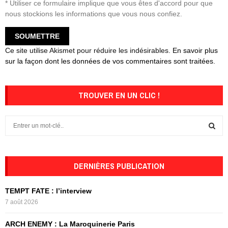
* Utiliser ce formulaire implique que vous êtes d'accord pour que
nous stockions les informations que vous nous confiez.
Ce site utilise Akismet pour réduire les indésirables.
En savoir plus
sur la façon dont les données de vos commentaires sont traitées
.
TROUVER EN UN CLIC !
S
e
a
S
r
c
DERNIÈRES PUBLICATION
E
h
f
A
TEMPT FATE : l’interview
o
7 août 2026
r
R
:
ARCH ENEMY : La Maroquinerie Paris
C