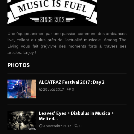
Une équipe animée par une passion commune des ambiances
live, collant au plus près de l’actualité musicale. Among The
Living vous fait (re)vivre des moments forts à travers ses
articles. Enjoy !
PHOTOS
ALCATRAZ Festival 2017 : Day 2
28 août 2017
0
Leaves’ Eyes + Diabulus in Musica +
Melted...
3 novembre 2015
0