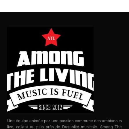
Une équipe animée par une passion commune des ambiances
live, collant au plus près de l’actualité musicale. Among The