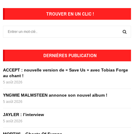
TROUVER EN UN CLIC !
S
e
a
S
r
c
DERNIÈRES PUBLICATION
E
h
f
A
ACCEPT : nouvelle version de « Save Us » avec Tobias Forge
o
au chant !
r
R
5 août 2026
:
C
YNGWIE MALMSTEEN annonce son nouvel album !
5 août 2026
H
JAYLER : l’interview
5 août 2026
MORTIIS – Ghosts Of Europa