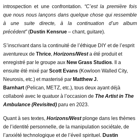
introspection et une confrontation.
“C’est la première fois
que nous nous lançons dans quelque chose qui ressemble
à une suite directe, à la continuation d’un album
précédent”
(
Dustin Kensrue
– chant, guitare).
S’inscrivant dans la continuité de l’éthique DIY et de l’esprit
aventureux de
Thrice
,
Horizons/West
a été produit et
enregistré par le groupe aux
New Grass Studios
. Il a
ensuite été mixé par
Scott Evans
(Kowloon Walled City,
Neurosis, etc.) et masterisé par
Matthew J.
Barnhart
(Pelican, METZ, etc.), tous deux ayant déjà
collaboré avec le quatuor à l’occasion de
The Artist in The
Ambulance (Revisited)
paru en 2023.
Quant à ses textes,
Horizons/West
plonge dans les thèmes
de l’identité personnelle, de la manipulation sociétale, de
l’anxiété technologique et de l’éveil spirituel.
Dustin