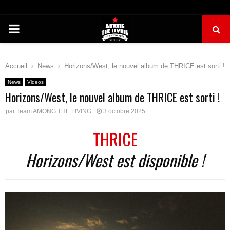
PRIMARY
MENU
Accueil
News
Horizons/West, le nouvel album de THRICE est sorti !
News
Videos
Horizons/West, le nouvel album de THRICE est sorti !
par
Team AMONG THE LIVING
3 octobre 2025
THRICE
Horizons/West est disponible !