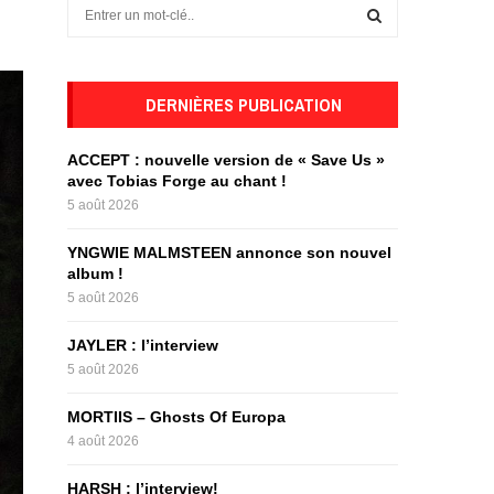
S
e
a
S
r
c
DERNIÈRES PUBLICATION
E
h
f
A
ACCEPT : nouvelle version de « Save Us »
o
avec Tobias Forge au chant !
r
R
5 août 2026
:
C
YNGWIE MALMSTEEN annonce son nouvel
album !
H
5 août 2026
JAYLER : l’interview
5 août 2026
MORTIIS – Ghosts Of Europa
4 août 2026
HARSH : l’interview!