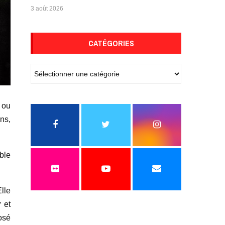
3 août 2026
CATÉGORIES
» ou
ins,
ble
Elle
r
et
osé