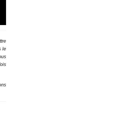
tre
 le
ous
ois
ons