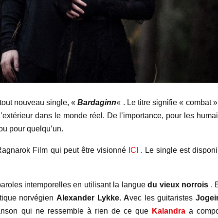
 tout nouveau single, «
Bardaginn
« . Le titre signifie « combat 
e l’extérieur dans le monde réel. De l’importance, pour les huma
 ou pour quelqu’un.
agnarok Film qui peut être visionné
ICI
. Le single est disponi
aroles intemporelles en utilisant la langue
du vieux norrois
. 
istique norvégien
Alexander Lykke. A
vec les guitaristes
Jogei
hanson qui ne ressemble à rien de ce que
Kalandra
a comp