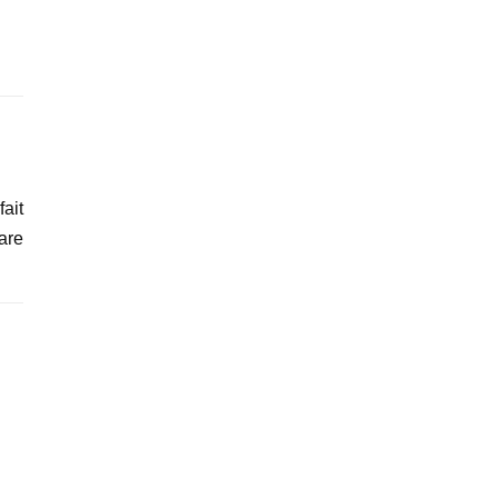
ait
are