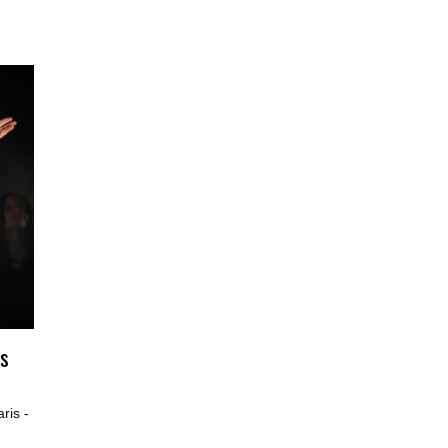
s
is -