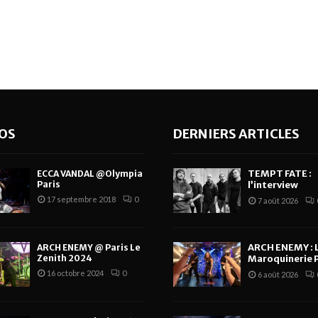
OS
DERNIERS ARTICLES
TEMPT FATE :
ECCA VANDAL @Olympia
Paris
l’interview
17 septembre 2018
0
7 août 2026
ARCH ENEMY : 
ARCH ENEMY @ Paris Le
Zenith 2024
Maroquinerie P
16 octobre 2024
0
6 août 2026