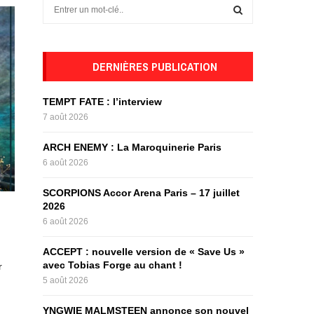
S
e
a
S
r
c
DERNIÈRES PUBLICATION
E
h
f
A
TEMPT FATE : l’interview
o
7 août 2026
r
R
:
ARCH ENEMY : La Maroquinerie Paris
C
6 août 2026
H
SCORPIONS Accor Arena Paris – 17 juillet
2026
6 août 2026
ACCEPT : nouvelle version de « Save Us »
avec Tobias Forge au chant !
r
5 août 2026
YNGWIE MALMSTEEN annonce son nouvel