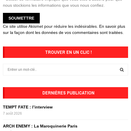
nous stockions les informations que vous nous confiez.
Ce site utilise Akismet pour réduire les indésirables.
En savoir plus
sur la façon dont les données de vos commentaires sont traitées
.
TROUVER EN UN CLIC !
S
e
a
S
r
c
DERNIÈRES PUBLICATION
E
h
f
A
TEMPT FATE : l’interview
o
7 août 2026
r
R
:
ARCH ENEMY : La Maroquinerie Paris
C