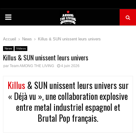
PRIMARY
MENU
Accueil
News
Killus & SUN unissent leurs univers
News
Videos
Killus & SUN unissent leurs univers
par
Team AMONG THE LIVING
4 juin 2026
Killus
& SUN unissent leurs univers sur
« Déjà vu », une collaboration explosive
entre metal industriel espagnol et
Brutal Pop français.