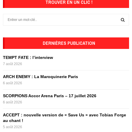
TROUVER EN UN CLIC !
S
e
a
S
r
c
DERNIÈRES PUBLICATION
E
h
f
A
TEMPT FATE : l’interview
o
7 août 2026
r
R
:
ARCH ENEMY : La Maroquinerie Paris
C
6 août 2026
H
SCORPIONS Accor Arena Paris – 17 juillet 2026
6 août 2026
ACCEPT : nouvelle version de « Save Us » avec Tobias Forge
au chant !
5 août 2026