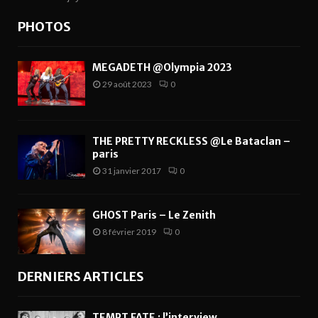
PHOTOS
MEGADETH @Olympia 2023
29 août 2023
0
THE PRETTY RECKLESS @Le Bataclan –
paris
31 janvier 2017
0
GHOST Paris – Le Zenith
8 février 2019
0
DERNIERS ARTICLES
TEMPT FATE : l’interview