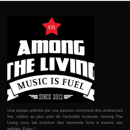
Une équipe animée par une passion commune des ambiances
live, collant au plus près de l’actualité musicale. Among The
Living vous fait (re)vivre des moments forts à travers ses
articles. Enjoy !