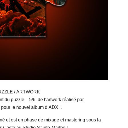
UZZLE / ARTWORK
nt du puzzle – 5/6, de l’artwork réalisé par
pour le nouvel album d’ADX !.
miné et est en phase de mixage et mastering sous la
is Caste au Studio Sainte-Marthe !