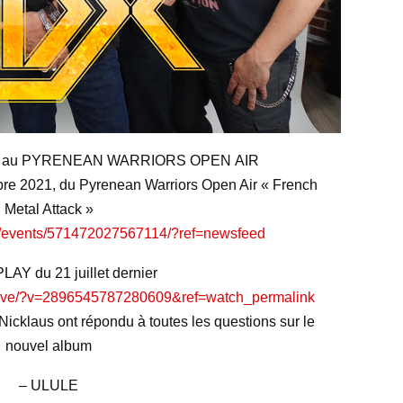
1 au PYRENEAN WARRIORS OPEN AIR
mbre 2021, du Pyrenean Warriors Open Air « French
Metal Attack »
m/events/571472027567114/?ref=newsfeed
AY du 21 juillet dernier
/live/?v=2896545787280609&ref=watch_permalink
cklaus ont répondu à toutes les questions sur le
nouvel album
– ULULE