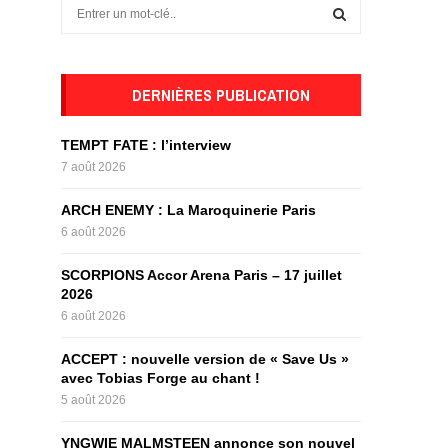
S
e
a
S
r
c
DERNIÈRES PUBLICATION
E
h
f
A
TEMPT FATE : l’interview
o
7 août 2026
r
R
:
ARCH ENEMY : La Maroquinerie Paris
C
6 août 2026
H
SCORPIONS Accor Arena Paris – 17 juillet
2026
6 août 2026
ACCEPT : nouvelle version de « Save Us »
avec Tobias Forge au chant !
5 août 2026
YNGWIE MALMSTEEN annonce son nouvel