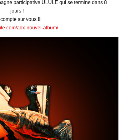
mpagne participative ULULE qui se termine dans 8
jours !
compte sur vous !!!
ulule.com/adx-nouvel-album/