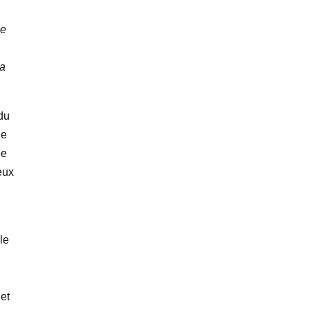
le
la
du
le
ée
eux
le
et