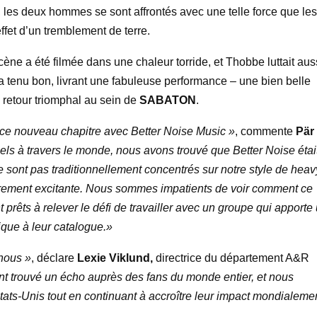
, les deux hommes se sont affrontés avec une telle force que les
effet d’un tremblement de terre.
cène a été filmée dans une chaleur torride, et Thobbe luttait aus
l a tenu bon, livrant une fabuleuse performance – une bien belle
retour triomphal au sein de
SABATON
.
ce nouveau chapitre avec Better Noise Music »
, commente
Pär
ls à travers le monde, nous avons trouvé que Better Noise était
se sont pas traditionnellement concentrés sur notre style de heav
lièrement excitante. Nous sommes impatients de voir comment ce
 prêts à relever le défi de travailler avec un groupe qui apporte
que à leur catalogue.»
nous »
, déclare
Lexie Viklund,
directrice du département A&R
ont trouvé un écho auprès des fans du monde entier, et nous
ats-Unis tout en continuant à accroître leur impact mondialemen