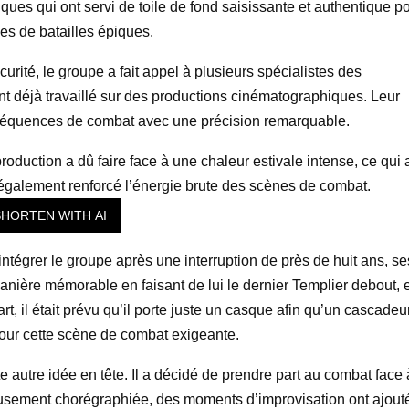
ues qui ont servi de toile de fond saisissante et authentique p
es de batailles épiques.
écurité, le groupe a fait appel à plusieurs spécialistes des
ent déjà travaillé sur des productions cinématographiques. Leur
 séquences de combat avec une précision remarquable.
oduction a dû faire face à une chaleur estivale intense, ce qui 
a également renforcé l’énergie brute des scènes de combat.
HORTEN WITH AI
éintégrer le groupe après une interruption de près de huit ans, se
anière mémorable en faisant de lui le dernier Templier debout, 
t, il était prévu qu’il porte juste un casque afin qu’un cascadeu
our cette scène de combat exigeante.
 autre idée en tête. Il a décidé de prendre part au combat face 
neusement chorégraphiée, des moments d’improvisation ont ajout