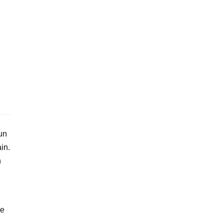
un
in.
n
de