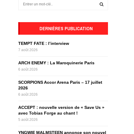
S
e
a
S
r
c
DERNIÈRES PUBLICATION
E
h
f
A
TEMPT FATE : l’interview
o
7 août 2026
r
R
:
ARCH ENEMY : La Maroquinerie Paris
C
6 août 2026
H
SCORPIONS Accor Arena Paris – 17 juillet
2026
6 août 2026
ACCEPT : nouvelle version de « Save Us »
avec Tobias Forge au chant !
5 août 2026
YNGWIE MALMSTEEN annonce son nouvel