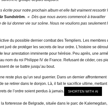
crite pour notre prochain album et elle fait vraiment ressortir 
är Sundström
.
« Dès que nous avons commencé à travailler
 de lui donner vie sur scène. Nous ne voulions pas seulement 
fictive du possible dernier combat des Templiers. Les membres 
nt juré de protéger les secrets de leur ordre. L’histoire se dérou
nt de leur arrestation imminente pour hérésie. Peu après, une arm
n au nom du roi Philippe IV de France. Refusant de céder, ces pi
ssent de se battre jusqu’au bout.
 ne reste plus qu’un seul guerrier. Dans un dernier affrontement
 retirer dans le donjon. Là, il fait le sacrifice ultime, mettant 
rets de l’ordre soient perdus à jamais.
SHORTEN WITH AI
re la forteresse de Belgrade, située dans le parc de Kalemegdan, 