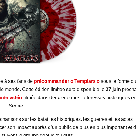
e à ses fans de
précommander « Templars
»
sous le forme d’
le monde. Cette édition limitée sera disponible le
27 juin
procha
ante vidéo
filmée dans deux énormes forteresses historiques e
Serbie.
 chansons sur les batailles historiques, les guerres et les actes
cer son impact auprès d’un public de plus en plus important et 
i suivent le groupe depuis toujours.