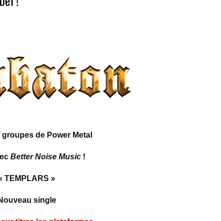
el !
s groupes de Power Metal
vec
Better Noise Music
!
« TEMPLARS »
Nouveau single