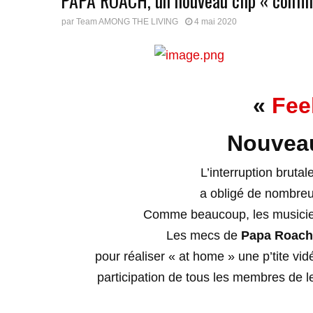
PAPA ROACH, un nouveau clip « confin
par
Team AMONG THE LIVING
4 mai 2020
«
Fee
Nouveau
L’interruption bruta
a obligé de nombreu
Comme beaucoup, les musiciens 
Les mecs de
Papa Roach
pour réaliser « at home » une p’tite vidé
participation de tous les membres de l