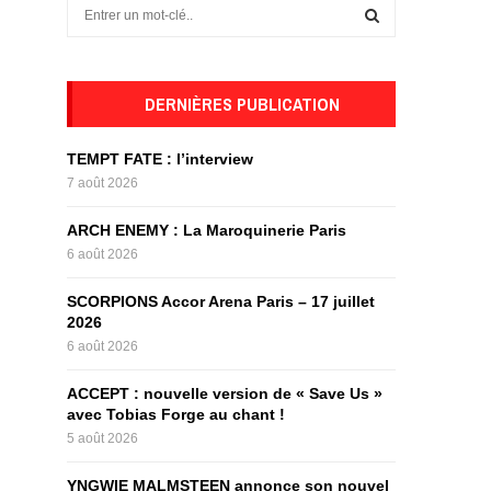
S
e
a
S
r
c
DERNIÈRES PUBLICATION
E
h
f
A
TEMPT FATE : l’interview
o
7 août 2026
r
R
:
ARCH ENEMY : La Maroquinerie Paris
C
6 août 2026
H
SCORPIONS Accor Arena Paris – 17 juillet
2026
6 août 2026
ACCEPT : nouvelle version de « Save Us »
avec Tobias Forge au chant !
5 août 2026
YNGWIE MALMSTEEN annonce son nouvel