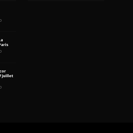
0
La
aris
0
cor
 juillet
0