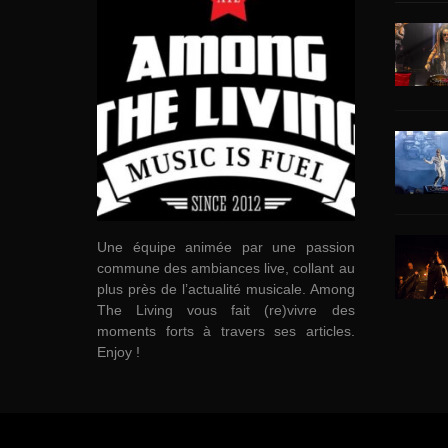
Une équipe animée par une passion
commune des ambiances live, collant au
plus près de l’actualité musicale. Among
The Living vous fait (re)vivre des
moments forts à travers ses articles.
Enjoy !