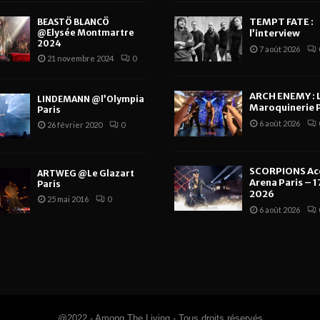
TEMPT FATE :
BEASTÖ BLANCÖ
@Elysée Montmartre
l’interview
2024
7 août 2026
21 novembre 2024
0
ARCH ENEMY : 
LINDEMANN @l’Olympia
Maroquinerie P
Paris
6 août 2026
26 février 2020
0
SCORPIONS Ac
ARTWEG @Le Glazart
Arena Paris – 17
Paris
2026
25 mai 2016
0
6 août 2026
@2022 - Among The Living - Tous droits réservés