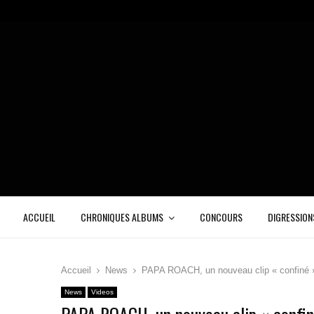
ACCUEIL
CHRONIQUES ALBUMS
CONCOURS
DIGRESSION
Accueil
News
PAPA ROACH, un nouveau clip « confiné 
News
Videos