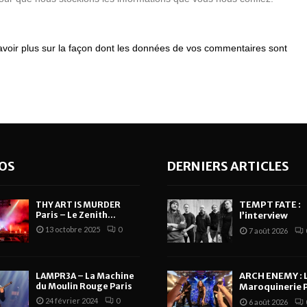
avoir plus sur la façon dont les données de vos commentaires sont
OS
DERNIERS ARTICLES
TEMPT FATE :
THY ART IS MURDER
Paris – Le Zenith...
l’interview
13 octobre 2025
0
7 août 2026
ARCH ENEMY : 
LAMPR3A – La Machine
du Moulin Rouge Paris
Maroquinerie P
24 février 2024
0
6 août 2026