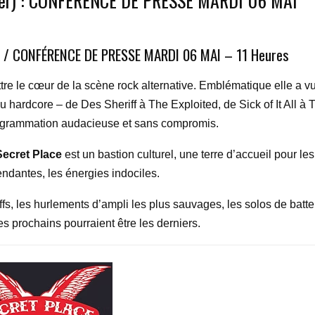
er) : CONFÉRENCE DE PRESSE MARDI 06 MAI
R / CONFÉRENCE DE PRESSE MARDI 06 MAI – 11 Heures
ttre le cœur de la scène rock alternative. Emblématique elle a v
u hardcore – de Des Sheriff à The Exploited, de Sick of It All à 
ogrammation audacieuse et sans compromis.
Secret Place
est un bastion culturel, une terre d’accueil pour les
dantes, les énergies indociles.
fs, les hurlements d’ampli les plus sauvages, les solos de batte
s prochains pourraient être les derniers.