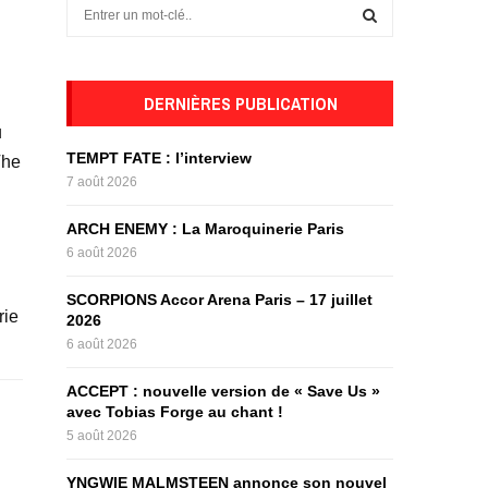
S
e
a
S
r
c
DERNIÈRES PUBLICATION
E
h
u
f
A
TEMPT FATE : l’interview
The
o
7 août 2026
r
R
:
ARCH ENEMY : La Maroquinerie Paris
C
6 août 2026
H
SCORPIONS Accor Arena Paris – 17 juillet
rie
2026
6 août 2026
ACCEPT : nouvelle version de « Save Us »
avec Tobias Forge au chant !
5 août 2026
YNGWIE MALMSTEEN annonce son nouvel