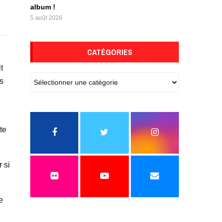
album !
5 août 2026
CATÉGORIES
t
s
te
 si
e