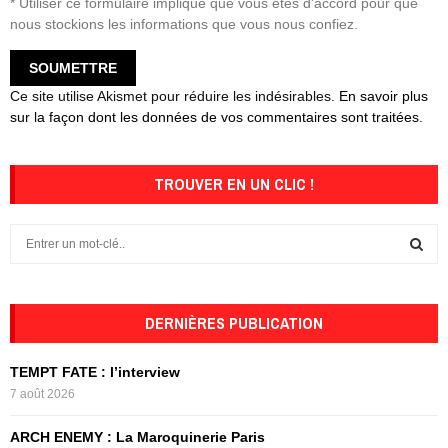
* Utiliser ce formulaire implique que vous êtes d'accord pour que
nous stockions les informations que vous nous confiez.
Ce site utilise Akismet pour réduire les indésirables.
En savoir plus
sur la façon dont les données de vos commentaires sont traitées
.
TROUVER EN UN CLIC !
S
e
a
S
r
c
DERNIÈRES PUBLICATION
E
h
f
A
TEMPT FATE : l’interview
o
7 août 2026
r
R
:
ARCH ENEMY : La Maroquinerie Paris
C