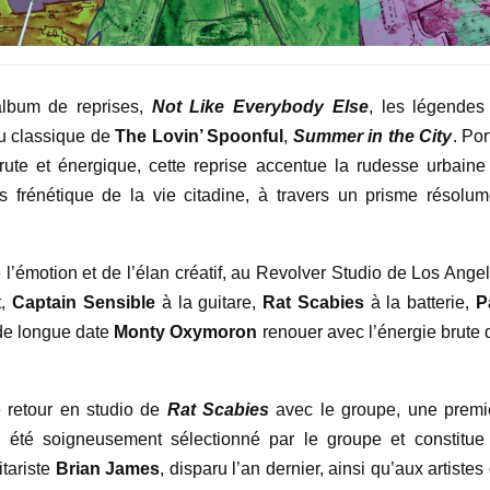
 album de reprises,
Not Like Everybody Else
, les légendes
du classique de
The Lovin’ Spoonful
,
Summer in the City
. Po
brute et énergique, cette reprise accentue la rudesse urbaine
s frénétique de la vie citadine, à travers un prisme résolum
 l’émotion et de l’élan créatif, au Revolver Studio de Los Angel
t,
Captain Sensible
à la guitare,
Rat Scabies
à la batterie,
P
 de longue date
Monty Oxymoron
renouer avec l’énergie brute 
e retour en studio de
Rat Scabies
avec le groupe, une premi
 été soigneusement sélectionné par le groupe et constitue
itariste
Brian James
, disparu l’an dernier, ainsi qu’aux artistes