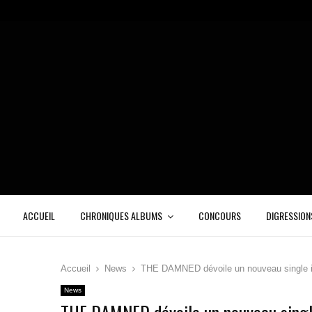
ACCUEIL
CHRONIQUES ALBUMS
CONCOURS
DIGRESSION
Accueil
News
THE DAMNED dévoile un nouveau single is
News