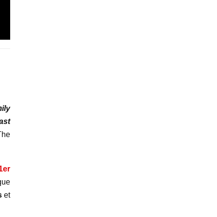
ily
ast
The
1er
 que
s
et