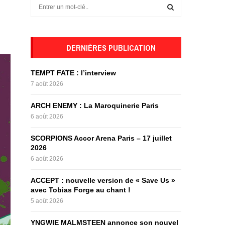
S
e
a
S
r
c
DERNIÈRES PUBLICATION
E
h
f
A
TEMPT FATE : l’interview
o
7 août 2026
r
R
:
ARCH ENEMY : La Maroquinerie Paris
C
6 août 2026
H
SCORPIONS Accor Arena Paris – 17 juillet
2026
6 août 2026
ACCEPT : nouvelle version de « Save Us »
avec Tobias Forge au chant !
5 août 2026
YNGWIE MALMSTEEN annonce son nouvel