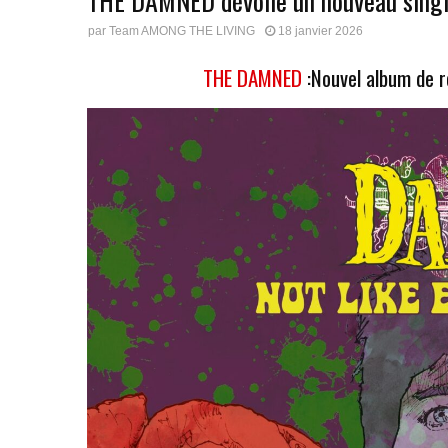
THE DAMNED dévoile un nouveau single
par
Team AMONG THE LIVING
18 janvier 2026
THE DAMNED
:Nouvel album de re