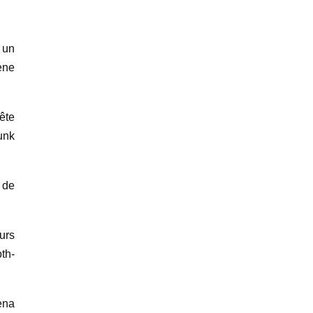
 un
ène
ête
unk
e de
urs
th-
ena