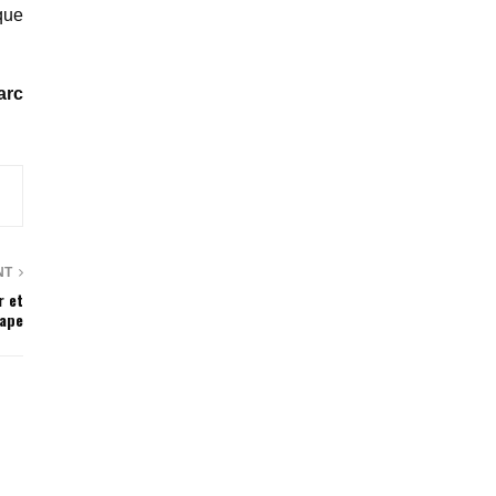
que
arc
NT
r et
cape