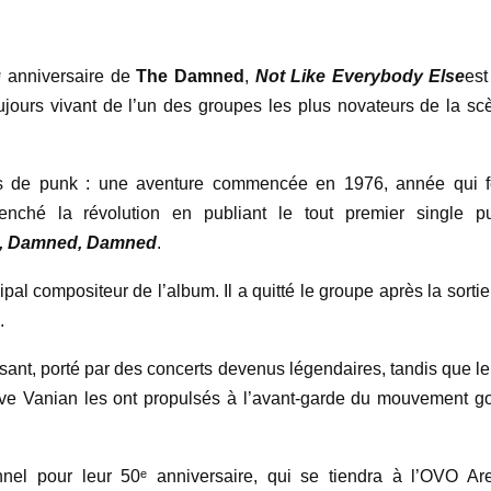
ᵉ anniversaire de
The Damned
,
Not Like Everybody Else
est
jours vivant de l’un des groupes les plus novateurs de la sc
s de punk : une aventure commencée en 1976, année qui f
nché la révolution en publiant le tout premier single p
, Damned, Damned
.
ipal compositeur de l’album. Il a quitté le groupe après la sorti
.
sant, porté par des concerts devenus légendaires, tandis que le
ave Vanian les ont propulsés à l’avant-garde du mouvement go
el pour leur 50ᵉ anniversaire, qui se tiendra à l’OVO Ar