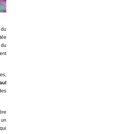
 du
rtée
 du
ent
es,
aul
des
ère
 un
 qui