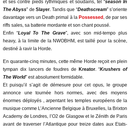
et ses contre pieds rythmiques et soudains, tel “
season In
The Abyss
” de
Slayer
. Tandis que “
Deathscream
” s’oriente
davantage vers un Death primal à la
Possessed
, de par ses
riffs sales, sa batterie mordante et son chant poussé.
Enfin “
Loyal To The Grave
”, avec son mid-tempo plus
heavy, à la limite de la NWOBHM, est taillé pour la scène,
destiné à ravir la Horde.
En quarante-cinq minutes, cette même Horde reçoit en plein
tympan dix lancers de foudres de
Kreator
. “
Krushers of
The World
” est absolument formidable.
Et puisqu’il s’agit de démesure pour cet opus, le groupe
annonce une tournée hors normes, avec des moyens
énormes déployés , arpentant les temples européens de la
musique comme L’Ancienne Belgique à Bruxelles, la Brixton
Academy de Londres, l’O2 de Glasgow et le Zénith de Paris
avant de traverser l’Atlantique pour treize dates aux Etats-