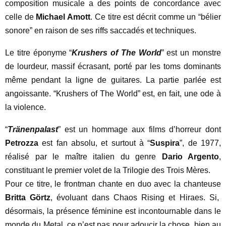
composition musicale a des points de concordance avec
celle de
Michael Amott
. Ce titre est décrit comme un “bélier
sonore” en raison de ses riffs saccadés et techniques.
Le titre éponyme “
Krushers of The World
” est un monstre
de lourdeur, massif écrasant, porté par les toms dominants
même pendant la ligne de guitares. La partie parlée est
angoissante. “Krushers of The World” est, en fait, une ode à
la violence.
“
Tränenpalast
” est un hommage aux films d’horreur dont
Petrozza
est fan absolu, et surtout à “
Suspira
”, de 1977,
réalisé par le maître italien du genre
Dario Argento
,
constituant le premier volet de la Trilogie des Trois Mères.
Pour ce titre, le frontman chante en duo avec la chanteuse
Britta Görtz
, évoluant dans Chaos Rising et Hiraes. Si,
désormais, la présence féminine est incontournable dans le
monde du Metal, ce n’est pas pour adoucir la chose, bien au