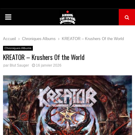
PRIMARY
MENU
Accueil
Chroniques Albums
KREATOR – Krushers Of the World
Chroniques Albums
KREATOR – Krushers Of the World
par
Blut Sauger
16 janvier 2026