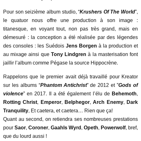
Pour son seizième album studio, “
Krushers Of The World
”,
le quatuor nous offre une production à son image :
titanesque, en voyant tout, non pas très grand, mais en
démesuré : la conception a été réalisée par des légendes
des consoles : les Suédois
Jens Borgen
à la production et
au mixage ainsi que
Tony Lindgren
à la masterisation font
jaillir l’album comme Pégase la source Hippocrène.
Rappelons que le premier avait déjà travaillé pour Kreator
sur les albums “
Phantom Antichrist
” de 2012 et ”
Gods of
violence
” en 2017. Il a été également l’élu de
Behemoth
,
Rotting Christ
,
Emperor
,
Belphegor
,
Arch Enemy
,
Dark
Tranquility
, Et caetera, et caetera… Rien que ça!
Quant au second, on retiendra ses nombreuses prestations
pour
Saor
,
Coroner
,
Gaahls Wyrd
,
Opeth
,
Powerwolf
, bref,
que du lourd aussi !