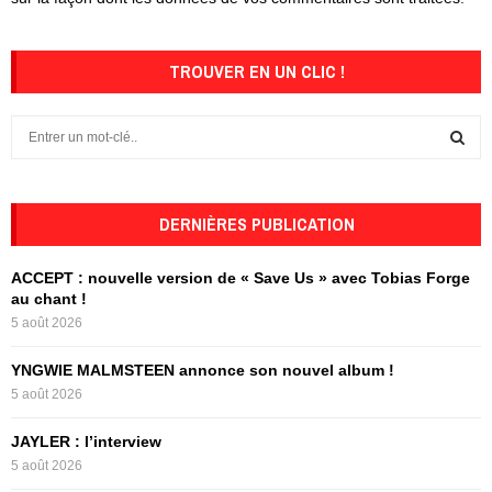
TROUVER EN UN CLIC !
S
e
a
S
r
c
DERNIÈRES PUBLICATION
E
h
f
A
ACCEPT : nouvelle version de « Save Us » avec Tobias Forge
o
au chant !
r
R
5 août 2026
:
C
YNGWIE MALMSTEEN annonce son nouvel album !
5 août 2026
H
JAYLER : l’interview
5 août 2026