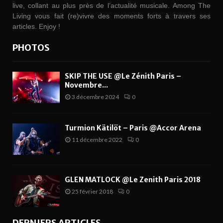
live, collant au plus près de l’actualité musicale. Among The
Living vous fait (re)vivre des moments forts à travers ses
articles. Enjoy !
PHOTOS
SKIP THE USE @Le Zénith Paris –
Novembre...
3 décembre 2024
0
Turmion Kätilöt – Paris @Accor Arena
11 décembre 2022
0
GLEN MATLOCK @Le Zenith Paris 2018
25 février 2018
0
DERNIERS ARTICLES