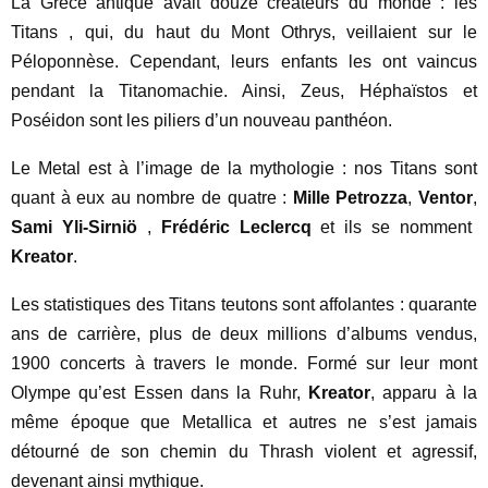
La Grèce antique avait douze créateurs du monde : les
Titans , qui, du haut du Mont Othrys, veillaient sur le
Péloponnèse. Cependant, leurs enfants les ont vaincus
pendant la Titanomachie. Ainsi, Zeus, Héphaïstos et
Poséidon sont les piliers d’un nouveau panthéon.
Le Metal est à l’image de la mythologie : nos Titans sont
quant à eux au nombre de quatre :
Mille Petrozza
,
Ventor
,
Sami Yli-Sirniö
,
Frédéric Leclercq
et ils se nomment
Kreator
.
Les statistiques des Titans teutons sont affolantes : quarante
ans de carrière, plus de deux millions d’albums vendus,
1900 concerts à travers le monde. Formé sur leur mont
Olympe qu’est Essen dans la Ruhr,
Kreator
, apparu à la
même époque que Metallica et autres ne s’est jamais
détourné de son chemin du Thrash violent et agressif,
devenant ainsi mythique.