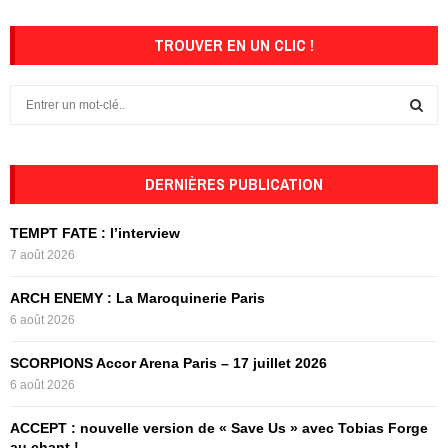
TROUVER EN UN CLIC !
S
e
a
S
r
c
DERNIÈRES PUBLICATION
E
h
f
A
TEMPT FATE : l’interview
o
7 août 2026
r
R
:
ARCH ENEMY : La Maroquinerie Paris
C
6 août 2026
H
SCORPIONS Accor Arena Paris – 17 juillet 2026
6 août 2026
ACCEPT : nouvelle version de « Save Us » avec Tobias Forge
au chant !