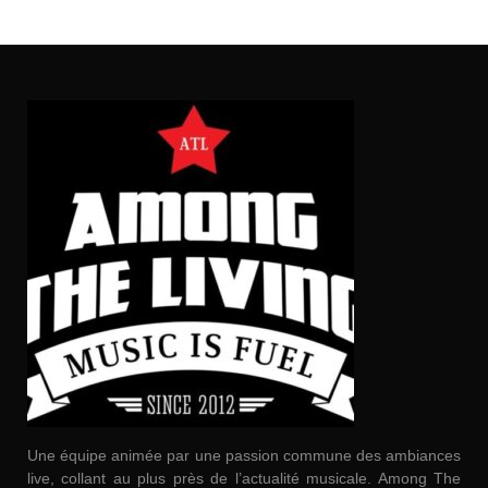
Une équipe animée par une passion commune des ambiances
live, collant au plus près de l’actualité musicale. Among The