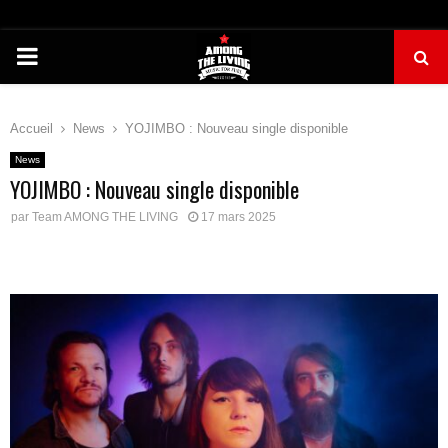
PRIMARY
MENU
Accueil
News
YOJIMBO : Nouveau single disponible
News
YOJIMBO : Nouveau single disponible
par
Team AMONG THE LIVING
17 mars 2025