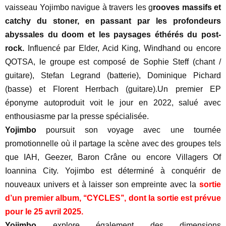
vaisseau Yojimbo navigue à travers les g
rooves massifs et
catchy du stoner, en passant par les profondeurs
abyssales du doom et les paysages éthérés du post-
rock.
Influencé par Elder, Acid King, Windhand ou encore
QOTSA, le groupe est composé de Sophie Steff (chant /
guitare), Stefan Legrand (batterie), Dominique Pichard
(basse) et Florent Herrbach (guitare).Un premier EP
éponyme autoproduit voit le jour en 2022, salué avec
enthousiasme par la presse spécialisée.
Yojimbo
poursuit son voyage avec une tournée
promotionnelle où il partage la scène avec des groupes tels
que IAH, Geezer, Baron Crâne ou encore Villagers Of
Ioannina City. Yojimbo est déterminé à conquérir de
nouveaux univers et à laisser son empreinte avec la
sortie
d’un premier album, ‘‘CYCLES’’, dont la sortie est prévue
pour le 25 avril 2025.
Yojimbo
explore également des dimensions