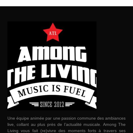
Une équipe animée par une passion commune des ambiances
live, collant au plus près de l’actualité musicale. Among The
Living vous fait (re)vivre des moments forts à travers ses