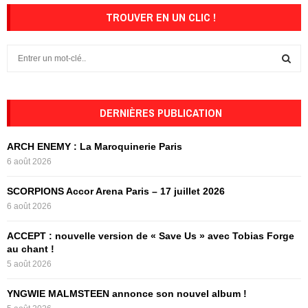
TROUVER EN UN CLIC !
S
e
a
S
r
c
DERNIÈRES PUBLICATION
E
h
f
A
ARCH ENEMY : La Maroquinerie Paris
o
6 août 2026
r
R
:
SCORPIONS Accor Arena Paris – 17 juillet 2026
C
6 août 2026
H
ACCEPT : nouvelle version de « Save Us » avec Tobias Forge
au chant !
5 août 2026
YNGWIE MALMSTEEN annonce son nouvel album !