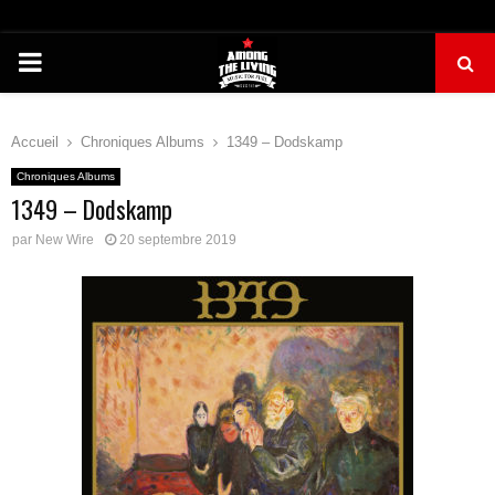
PRIMARY
MENU
Accueil
Chroniques Albums
1349 – Dodskamp
Chroniques Albums
1349 – Dodskamp
par
New Wire
20 septembre 2019