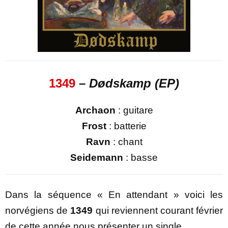
1349
–
Dødskamp (EP)
Archaon
: guitare
Frost
: batterie
Ravn
: chant
Seidemann
: basse
Dans la séquence « En attendant » voici les
norvégiens de
1349
qui reviennent courant février
de cette année nous présenter un single.