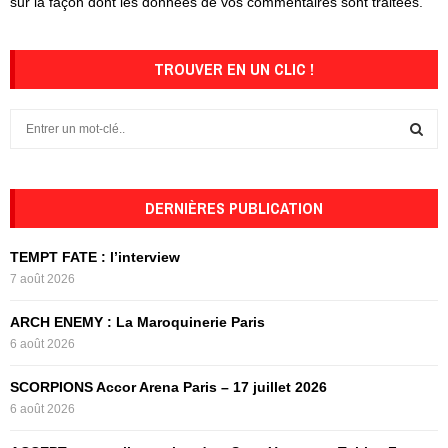
sur la façon dont les données de vos commentaires sont traitées
.
TROUVER EN UN CLIC !
S
e
a
S
r
c
DERNIÈRES PUBLICATION
E
h
f
A
TEMPT FATE : l’interview
o
7 août 2026
r
R
:
ARCH ENEMY : La Maroquinerie Paris
C
6 août 2026
H
SCORPIONS Accor Arena Paris – 17 juillet 2026
6 août 2026