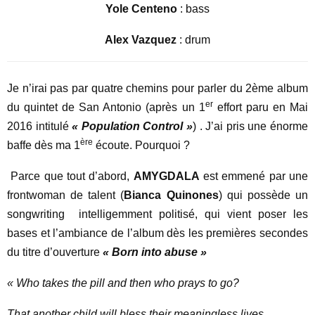
Yole Centeno
: bass
Alex Vazquez
: drum
Je n’irai pas par quatre chemins pour parler du 2ème album
er
du quintet de San Antonio (après un 1
effort paru en Mai
2016 intitulé
« Population Control »
) . J’ai pris une énorme
ère
baffe dès ma 1
écoute. Pourquoi ?
Parce que tout d’abord,
AMYGDALA
est emmené par une
frontwoman de talent (
Bianca Quinones
) qui possède un
songwriting intelligemment politisé, qui vient poser les
bases et l’ambiance de l’album dès les premières secondes
du titre d’ouverture
« Born into abuse »
« Who takes the pill and then who prays to go?
That another child will bless their meaningless lives,