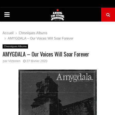
PRIMARY
MENU
Accueil
Chroniques Albums
AMYGDALA – Our Voices Will Soar Forever
Chroniques Albums
AMYGDALA – Our Voices Will Soar Forever
par
Victorien
27 février 2020