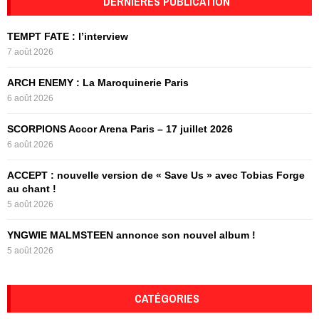
DERNIÈRES PUBLICATION
E
h
f
A
TEMPT FATE : l’interview
o
7 août 2026
r
R
:
ARCH ENEMY : La Maroquinerie Paris
C
6 août 2026
H
SCORPIONS Accor Arena Paris – 17 juillet 2026
6 août 2026
ACCEPT : nouvelle version de « Save Us » avec Tobias Forge
au chant !
5 août 2026
YNGWIE MALMSTEEN annonce son nouvel album !
5 août 2026
CATÉGORIES