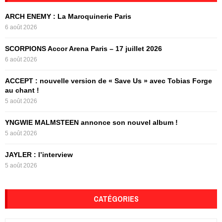
h
f
A
ARCH ENEMY : La Maroquinerie Paris
o
6 août 2026
r
R
:
SCORPIONS Accor Arena Paris – 17 juillet 2026
C
6 août 2026
H
ACCEPT : nouvelle version de « Save Us » avec Tobias Forge
au chant !
5 août 2026
YNGWIE MALMSTEEN annonce son nouvel album !
5 août 2026
JAYLER : l’interview
5 août 2026
CATÉGORIES