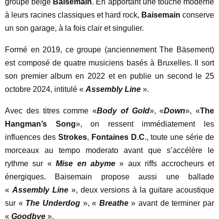
groupe belge
Baisemain
. En apportant une touche moderne
à leurs racines classiques et hard rock,
Baisemain
conserve
un son garage, à la fois clair et singulier.
Formé en 2019, ce groupe (anciennement The Bäsement)
est composé de quatre musiciens basés à Bruxelles. Il sort
son premier album en 2022 et en publie un second le 25
octobre 2024, intitulé «
Assembly Line
».
Avec des titres comme «
Body of Gold
», «
Down
», «
The
Hangman’s Song
», on ressent immédiatement les
influences des
Strokes
,
Fontaines D.C
., toute une série de
morceaux au tempo moderato avant que s’accélère le
rythme sur «
Mise en abyme
» aux riffs accrocheurs et
énergiques. Baisemain propose aussi une ballade
«
Assembly Line
», deux versions à la guitare acoustique
sur «
The Underdog
», «
Breathe
» avant de terminer par
«
Goodbye
».