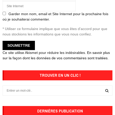
Garder mon nom, email et Site Internet pour la prochaine fois
où je souhaiterai commenter.
* Utiliser ce formulaire implique que vous êtes d'accord pour que
nous stockions les informations que vous nous confiez.
Ce site utilise Akismet pour réduire les indésirables.
En savoir plus
sur la façon dont les données de vos commentaires sont traitées
.
TROUVER EN UN CLIC !
S
e
a
S
r
c
DERNIÈRES PUBLICATION
E