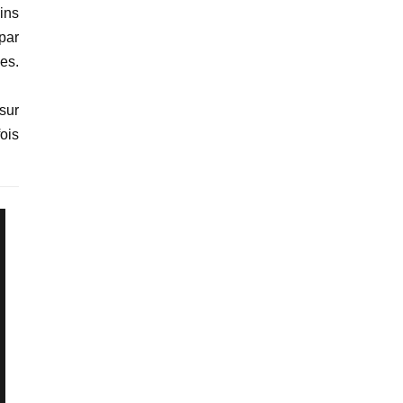
ins
par
ces.
sur
fois