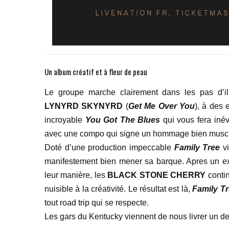
Un album créatif et à fleur de peau
Le groupe marche clairement dans les pas d’i
LYNYRD SKYNYRD
(
Get Me Over You
), à des
incroyable
You Got The Blues
qui vous fera iné
avec une compo qui signe un hommage bien musclé à
Doté d’une production impeccable
Family Tree
vi
manifestement bien mener sa barque. Apres un e
leur manière, les
BLACK STONE CHERRY
contin
nuisible à la créativité. Le résultat est là,
Family T
tout road trip qui se respecte.
Les gars du Kentucky viennent de nous livrer un d