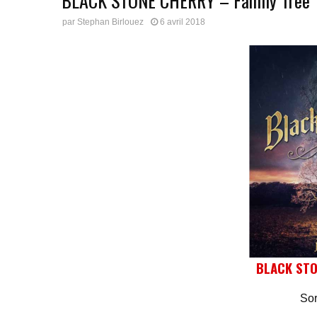
BLACK STONE CHERRY – Family Tree
par
Stephan Birlouez
6 avril 2018
BLACK ST
Sor