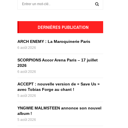
S
e
a
S
r
c
DERNIÈRES PUBLICATION
E
h
f
A
ARCH ENEMY : La Maroquinerie Paris
o
6 août 2026
r
R
:
SCORPIONS Accor Arena Paris – 17 juillet
C
2026
6 août 2026
H
ACCEPT : nouvelle version de « Save Us »
avec Tobias Forge au chant !
5 août 2026
YNGWIE MALMSTEEN annonce son nouvel
album !
5 août 2026