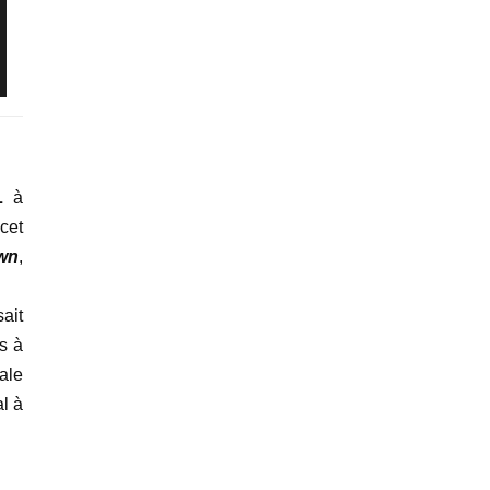
L
à
cet
wn
,
ait
s à
ale
l à