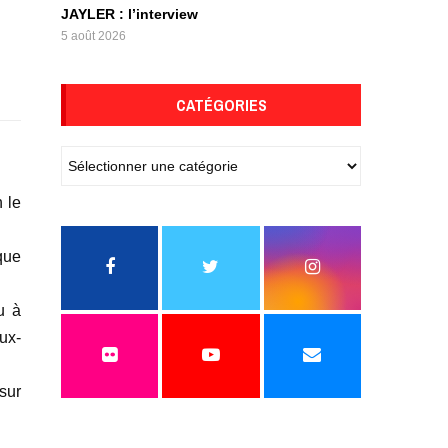
JAYLER : l’interview
5 août 2026
CATÉGORIES
 le
que
u à
ux-
sur